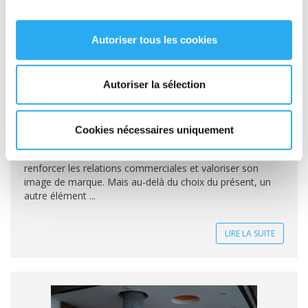
Autoriser tous les cookies
CADEAUX CLIENTS : QUELS FACTEURS
INFLUENCENT LE COÛT DE LA LIVRAISON
Autoriser la sélection
?
Actualité du 21-10-2025
Cookies nécessaires uniquement
Les cadeaux clients représentent un levier puissant pour
renforcer les relations commerciales et valoriser son
image de marque. Mais au-delà du choix du présent, un
autre élément ...
LIRE LA SUITE