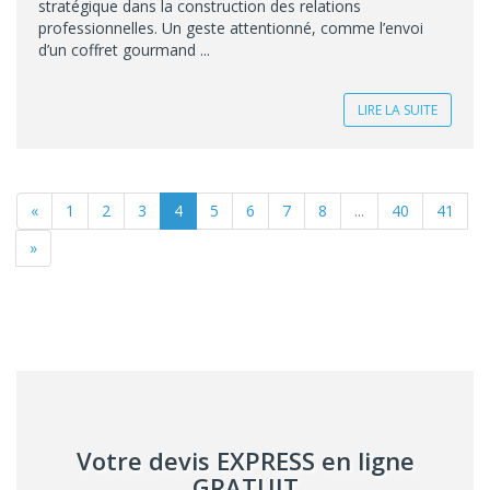
stratégique dans la construction des relations
professionnelles. Un geste attentionné, comme l’envoi
d’un coffret gourmand ...
LIRE LA SUITE
«
1
2
3
4
5
6
7
8
...
40
41
»
Votre devis EXPRESS en ligne
GRATUIT