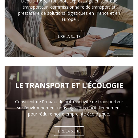
Depuis 1995, Transport Express agit en tant que
transporteur, commissionnaire de transport et
prestataire de solutions logistiques en France et en
Europe.
LIRE LA SUITE
LE TRANSPORT ET L'ÉCOLOGIE
Conscient de l’impact de notre activité de transporteur
sur l’environnement nous agissons quotidiennement
pour réduire notre empreinte écologique.
LIRE LA SUITE