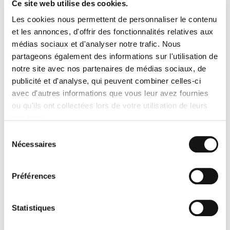
Ce site web utilise des cookies.
STOCKAGE ENTREPOSAGE
Les cookies nous permettent de personnaliser le contenu
et les annonces, d'offrir des fonctionnalités relatives aux
médias sociaux et d'analyser notre trafic. Nous
partageons également des informations sur l'utilisation de
5 astuces pour préparer et
notre site avec nos partenaires de médias sociaux, de
emballer vos palettes
publicité et d'analyse, qui peuvent combiner celles-ci
avec d'autres informations que vous leur avez fournies
12.06.2020
ou qu'ils ont collectées lors de votre utilisation de leurs
C'est une question que l'on nous pose souvent :
services.
comment préparer et emballer une palette ? Celles-ci
ont beau être l'un des emballages les plus populaires ;
Sélection
tout le monde ne sait pas forcément comment placer
Nécessaires
du
les différents colis qui la composent. Comme tous les
consentement
emballages, les palettes doivent être préparées de
manière minutieuse pour éviter que les marchandises
Préférences
ne soient endommagées. Transport Express vous
donne ici cinq astuces pour que la préparation et
l’emballage de vos palettes se fassent dans les
Statistiques
meilleures conditions possibles et afin de garantir la
sécu...