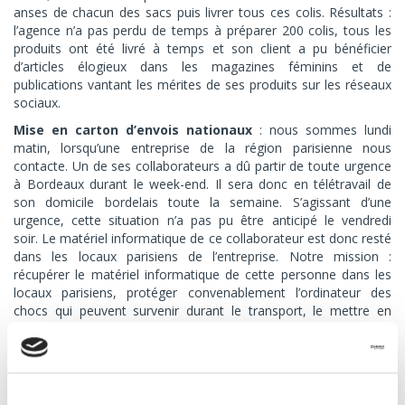
anses de chacun des sacs puis livrer tous ces colis. Résultats :
l’agence n’a pas perdu de temps à préparer 200 colis, tous les
produits ont été livré à temps et son client a pu bénéficier
d’articles élogieux dans les magazines féminins et de
publications vantant les mérites de ses produits sur les réseaux
sociaux.
Mise en carton d’envois nationaux
: nous sommes lundi
matin, lorsqu’une entreprise de la région parisienne nous
contacte. Un de ses collaborateurs a dû partir de toute urgence
à Bordeaux durant le week-end. Il sera donc en télétravail de
son domicile bordelais toute la semaine. S’agissant d’une
urgence, cette situation n’a pas pu être anticipé le vendredi
soir. Le matériel informatique de ce collaborateur est donc resté
dans les locaux parisiens de l’entreprise. Notre mission :
récupérer le matériel informatique de cette personne dans les
locaux parisiens, protéger convenablement l’ordinateur des
chocs qui peuvent survenir durant le transport, le mettre en
carton puis expédier ce colis en 24h à Bordeaux. Résultats :
l’ordinateur est arrivé intact et à bon port dès le lendemain
matin.