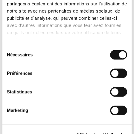
partageons également des informations sur l'utilisation de
notre site avec nos partenaires de médias sociaux, de
publicité et d'analyse, qui peuvent combiner celles-ci
avec d'autres informations que vous leur avez fournies
ou qu'ils ont collectées lors de votre utilisation de leurs
services.
Sélection
Nécessaires
du
consentement
Préférences
LOCATION DE V.U. AVEC CHAUFFEUR
Statistiques
Marketing
Votre devis EXPRESS en ligne