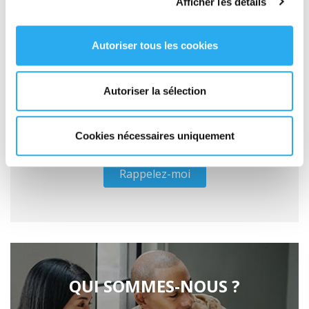
Afficher les détails
GRATUIT
Autoriser tous les cookies
Autoriser la sélection
Cookies nécessaires uniquement
Rappelez-moi
QUI SOMMES-NOUS ?