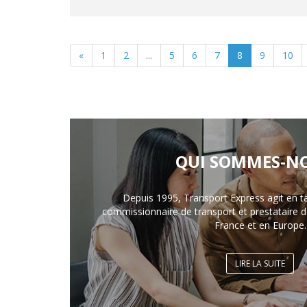
«
1
2
...
5
6
7
8
9
10
QUI SOMMES-NO
Depuis 1995, Transport Express agit en t
commissionnaire de transport et prestataire de
France et en Europe.
LIRE LA SUITE