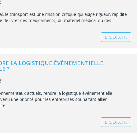
5
, le transport est une mission critique qui exige rigueur, rapidité
isse de livrer des médicaments, du matériel médical ou des ...
LIRE LA SUITE
RE LA LOGISTIQUE ÉVÉNEMENTIELLE
E ?
5
onnementaux actuels, rendre la logistique événementielle
enu une priorité pour les entreprises souhaitant allier
é. ...
LIRE LA SUITE