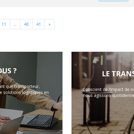
11
...
40
41
»
US ?
LE TRAN
ant que transporteur,
Conscient de l’impact de n
 solutions logistiques en
nous agissons quotidienn