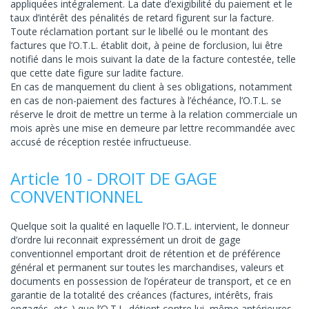
appliquées intégralement. La date d’exigibilité du paiement et le
taux d’intérêt des pénalités de retard figurent sur la facture.
Toute réclamation portant sur le libellé ou le montant des
factures que l’O.T.L. établit doit, à peine de forclusion, lui être
notifié dans le mois suivant la date de la facture contestée, telle
que cette date figure sur ladite facture.
En cas de manquement du client à ses obligations, notamment
en cas de non-paiement des factures à l’échéance, l’O.T.L. se
réserve le droit de mettre un terme à la relation commerciale un
mois après une mise en demeure par lettre recommandée avec
accusé de réception restée infructueuse.
Article 10 - DROIT DE GAGE
CONVENTIONNEL
Quelque soit la qualité en laquelle l’O.T.L. intervient, le donneur
d’ordre lui reconnait expressément un droit de gage
conventionnel emportant droit de rétention et de préférence
général et permanent sur toutes les marchandises, valeurs et
documents en possession de l’opérateur de transport, et ce en
garantie de la totalité des créances (factures, intérêts, frais
engagés, etc..) que l’O.T.L. détient contre lui, même antérieures