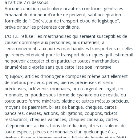
à l'article 7 ci-dessous.
Aucune condition particulière ni autres conditions générales
émanant du donneur d'ordre ne peuvent, sauf acceptation
formelle de "l'Opérateur de transport et/ou de logistique",
prévaloir sur les présentes conditions.
L'O.T.L. refuse : les marchandises qui seraient susceptibles de
causer dommage aux personnes, aux matériels, à
l'environnement, aux autres marchandises transportées et celles
qui représenteraient pour le transport des risques qu'il estimerait
ne pouvoir accepter et en particulier toutes marchandises
énumérées ci-après sans que cette liste soit limitative :
1)
Bijoux, articles d'horlogerie composés même partiellement
de métaux précieux, perles, pierres précieuses et semi-
précieuses, orfèvrerie, monnaies, or ou argent en lingot, en
monnaie, en poudre sous forme de cyanure ou de résidu, ou
toute autre forme minérale, platine et autres métaux précieux,
moyens de paiement, billets de banque, chèques, cartes
bancaires, devises, actions, obligations, coupons, tickets
restaurants, chèques vacances, chèques cadeaux, cartes
téléphoniques actives, bons de réduction, titres et valeurs de
toute espèce, pièces de monnaies d'un quelconque état,
timbres fiscaux, timbres postaux, billets de loterie et de PMU,