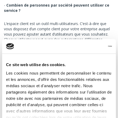
Combien de personnes par société peuvent utiliser ce
service ?
L’espace client est un outil multi-utilisateurs. C’est-à-dire que
vous disposez d’un compte client pour votre entreprise auquel
vous pouvez ajouter autant d’utilisateurs que vous souhaitez.
Chaque utilisateur peut avoir des autorisations différentes.
Comment créer mon espace client ?
Il suffit de faire une demande auprès de notre service client
Ce site web utilise des cookies.
(
info@transportexpress.fr
). Une fois votre demande reçue,
Les cookies nous permettent de personnaliser le contenu
notre équipe se charge de vous créer un login et de paramétrer
votre espace client.
et les annonces, d'offrir des fonctionnalités relatives aux
médias sociaux et d'analyser notre trafic. Nous
Comment se connecter à l’espace client ?
partageons également des informations sur l'utilisation de
notre site avec nos partenaires de médias sociaux, de
En haut, à droite sur cette page, cliquez sur « Espace client ».
publicité et d'analyse, qui peuvent combiner celles-ci
Saisissez votre login et votre mot de passe puis cliquez sur «
avec d'autres informations que vous leur avez fournies
Connexion ». Vous êtes redirigé vers une nouvelle page, le
ou qu'ils ont collectées lors de votre utilisation de leurs