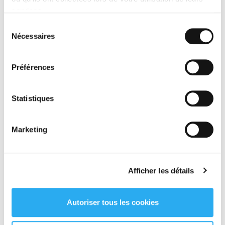
dashboard de votre espace client .
services.
Sélection
INFORMATIONS PRATIQUES
Nécessaires
du
consentement
Préférences
Statistiques
Votre devis EXPRESS en ligne
GRATUIT
Marketing
Afficher les détails
Autoriser tous les cookies