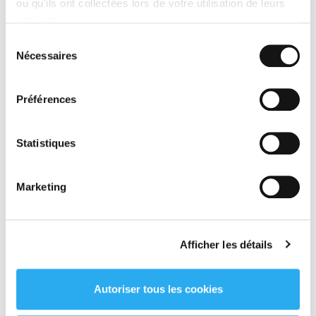
ou qu'ils ont collectées lors de votre utilisation de leurs
services.
Rappelez-moi
Sélection
Nécessaires
du
consentement
Préférences
QUI SOMMES-NOUS ?
Statistiques
Depuis 1995, Transport Express agit en tant que
Marketing
transporteur, commissionnaire de transport et
prestataire de solutions logistiques en France et en
Europe.
Afficher les détails
LIRE LA SUITE
Autoriser tous les cookies