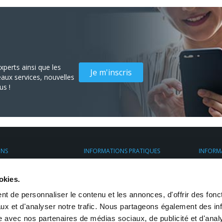
perts ainsi que les
Je m'inscris
aux services, nouvelles
us !
ONS
INFORMATIONS PRATIQUES
INFORM
nt
Espace client
À propo
ess France
Assurance Transport
Transpo
okies.
ier
Préparez vos envois
. avec chauffeur
Restrictions d'envoi
t de personnaliser le contenu et les annonces, d'offrir des fonct
mesure
eposage
ux et d'analyser notre trafic. Nous partageons également des in
site avec nos partenaires de médias sociaux, de publicité et d'anal