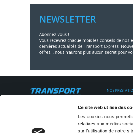
NEWSLETTER
Abonnez-vous !
Vous recevrez chaque mois les conseils de nos ex
dernières actualités de Transport Express. Nouve
offres… nous n’aurons plus aucun secret pour vo
NOS PRESTATI
Transport Urge
Transport Expr
Siège social : 11, rue Clapeyron,
Ce site web utilise des co
Transport régul
75008 Paris
Location de V.U
Email:
info@transportexpress.fr
Les cookies nous permetten
Transport sur 
Stockage Entr
relatives aux médias socia
Tél :
01 43 18 28 30
sur l'utilisation de notre 