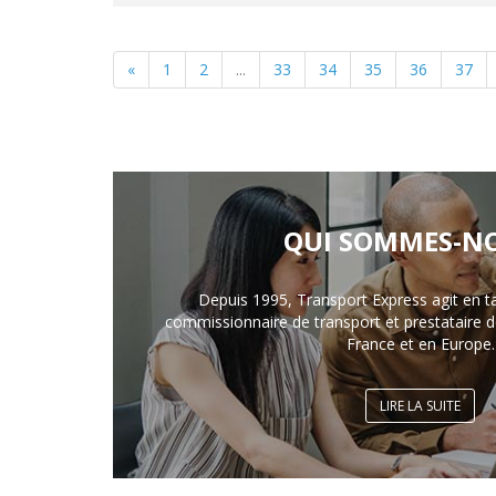
«
1
2
...
33
34
35
36
37
QUI SOMMES-NO
Depuis 1995, Transport Express agit en t
commissionnaire de transport et prestataire de
France et en Europe.
LIRE LA SUITE