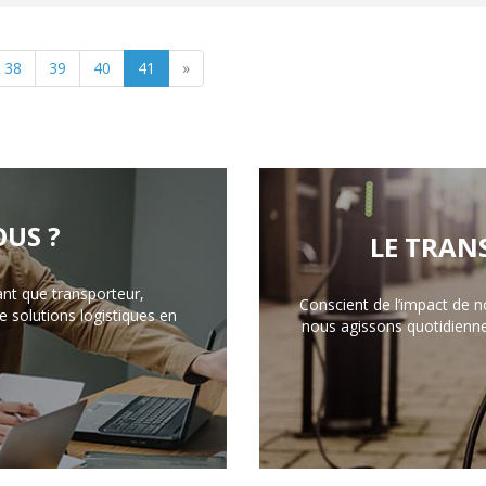
38
39
40
41
»
US ?
LE TRAN
ant que transporteur,
Conscient de l’impact de n
 solutions logistiques en
nous agissons quotidienn