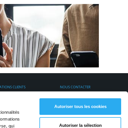
ATIONS CLIENTS
NOUS CONTACTER
s de Transport Express
Par email
rt & Environnement
S'inscrire à la newsletter
Contactez-nous
Autoriser tous les cookies
ionnalités
formations
Autoriser la sélection
yse, qui