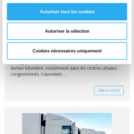
Autoriser tous les cookies
LIVRAISON URBAINE À VÉLO : QUELS SONT
Autoriser la sélection
LES PRINCIPAUX OBSTACLES ?
Actualité du 05-08-2025
Cookies nécessaires uniquement
La cyclologistique s’impose comme une solution
écologique et efficace pour répondre aux enjeux du
dernier kilomètre, notamment dans les centres urbains
congestionnés. Cependant, ...
LIRE LA SUITE