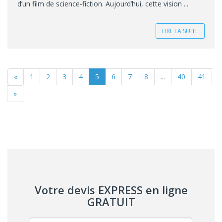
d’un film de science-fiction. Aujourd’hui, cette vision ...
LIRE LA SUITE
«
1
2
3
4
5
6
7
8
...
40
41
»
Votre devis EXPRESS en ligne
GRATUIT