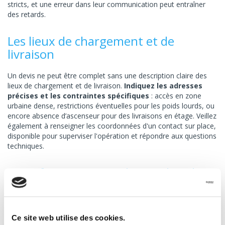
stricts, et une erreur dans leur communication peut entraîner
des retards.
Les lieux de chargement et de
livraison
Un devis ne peut être complet sans une description claire des
lieux de chargement et de livraison.
Indiquez les adresses
précises et les contraintes spécifiques
: accès en zone
urbaine dense, restrictions éventuelles pour les poids lourds, ou
encore absence d’ascenseur pour des livraisons en étage. Veillez
également à renseigner les coordonnées d'un contact sur place,
disponible pour superviser l'opération et répondre aux questions
techniques.
Les informations sur la marchandise
La description détaillée de la charge à transporter est un
élément clé pour établir un devis réaliste.
Listez précisément
tous les éléments à expédier : type d’équipement (stand,
Ce site web utilise des cookies.
PLV, produits, écrans…), dimensions, poids et nombre de