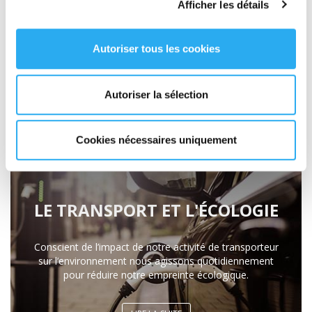
Afficher les détails
Depuis 1995, Transport Express agit en tant que
transporteur, commissionnaire de transport et
prestataire de solutions logistiques en France et en
Autoriser tous les cookies
Europe.
Autoriser la sélection
LIRE LA SUITE
Cookies nécessaires uniquement
LE TRANSPORT ET L'ÉCOLOGIE
Conscient de l’impact de notre activité de transporteur
sur l’environnement nous agissons quotidiennement
pour réduire notre empreinte écologique.