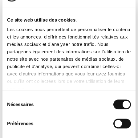
Réaliser des économies par rapport à
une gestion interne
Ce site web utilise des cookies.
Les cookies nous permettent de personnaliser le contenu
À première vue, gérer la logistique événementielle en interne
et les annonces, d'offrir des fonctionnalités relatives aux
peut sembler plus économique. Mais c'est sans compter les
médias sociaux et d'analyser notre trafic. Nous
coûts multiples qui peuvent rapidement faire grimper la facture.
partageons également des informations sur l'utilisation de
Location de véhicules, mobilisation de personnel interne,
imprévus de dernière minute, sont autant de dépenses qui
notre site avec nos partenaires de médias sociaux, de
alourdissent le budget global. À cela s'ajoutent les risques de
publicité et d'analyse, qui peuvent combiner celles-ci
retards ou d’
erreurs
qui peuvent engendrer des pénalités.
avec d'autres informations que vous leur avez fournies
Externaliser la logistique auprès d’un prestataire
ou qu'ils ont collectées lors de votre utilisation de leurs
spécialisé évite ces coûts et vous permet de bénéficier
services.
d’une tarification maîtrisée.
Cette approche garantit ainsi
une rentabilité accrue, tout en allégeant la charge financière et
Sélection
mentale de votre entreprise.
Nécessaires
du
consentement
Simplifier la coordination grâce à un
Préférences
interlocuteur unique