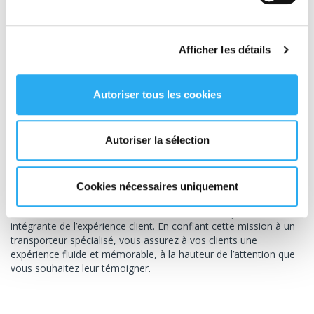
utilise des matériaux de qualité et des méthodes de préparation
adaptées à chaque type de produit.
Les colis sont manipulés
avec soin pour éviter tout choc ou dégradation lors du
transport.
Résultat : vos cadeaux arrivent en parfait état, ce qui
Afficher les détails
maximise l’impact de votre attention.
Autoriser tous les cookies
Expérience soignée pour le
destinataire
Autoriser la sélection
Faire appel à un transporteur spécialisé, c’est garantir une
expérience soignée pour le destinataire. Un colis remis dans les
délais impartis, en parfait état, et accompagné d’un service
Cookies nécessaires uniquement
courtois, laisse une impression durable.
En résumé, la
livraison des cadeaux BtoB
fait partie
intégrante de l’expérience client. En confiant cette mission à un
transporteur spécialisé, vous assurez à vos clients une
expérience fluide et mémorable, à la hauteur de l’attention que
vous souhaitez leur témoigner.