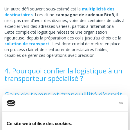
Un autre défi souvent sous-estimé est la
multiplicité des
destinataires
. Lors d’une
campagne de cadeaux BtoB
, il
n’est pas rare d’avoir des dizaines, voire des centaines de colis à
expédier vers des adresses variées, parfois à l’international.
Cette complexité logistique nécessite une organisation
rigoureuse, depuis la préparation des colis jusqu’au choix de la
solution de transport
. Il est donc crucial de mettre en place
un process clair et de s'entourer de prestataires fiables,
capables de gérer ces opérations avec précision.
4. Pourquoi confier la logistique à un
transporteur spécialisé ?
Gain de temps et tranquillité d’esprit
pour l’entreprise
Gérer la
logistique des cadeaux BtoB
en interne peut
rapidement devenir chronophage et source de stress. Faire
Ce site web utilise des cookies.
appel à un transporteur spécialisé permet non seulement de