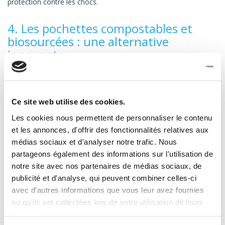
protection contre les chocs.
4. Les pochettes compostables et
biosourcées : une alternative
innovante
Qu’est-ce qu’un emballage biosourcé
?
Ce site web utilise des cookies.
Les emballages biosourcés offrent une
solution éco-
Les cookies nous permettent de personnaliser le contenu
responsable
pour l’expédition de colis. Ils sont en effet
et les annonces, d'offrir des fonctionnalités relatives aux
fabriqués à partir de matières végétales comme l’amidon de
médias sociaux et d'analyser notre trafic. Nous
maïs ou la canne à sucre. Ces emballages permettent ainsi de
partageons également des informations sur l'utilisation de
réduire l'utilisation de matières premières non renouvelables.
notre site avec nos partenaires de médias sociaux, de
publicité et d'analyse, qui peuvent combiner celles-ci
Les pochettes compostables :
avec d'autres informations que vous leur avez fournies
comment ça marche ?
ou qu'ils ont collectées lors de votre utilisation de leurs
services.
Après usage,
les pochettes compostables se