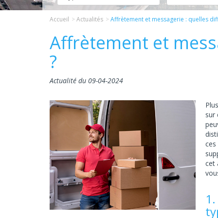
Accueil
Actualités
Affrètement et messagerie : quelles dif
Affrètement et messa
?
Actualité du 09-04-2024
Plu
sur
peu
dist
ces
supp
cet 
vous
1.
ty