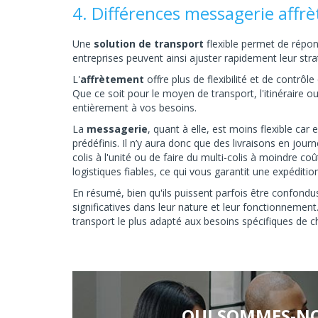
4. Différences messagerie affrèt
Une
solution de transport
flexible permet de répo
entreprises peuvent ainsi ajuster rapidement leur str
L'
affrètement
offre plus de flexibilité et de contrô
Que ce soit pour le moyen de transport, l'itinéraire ou
entièrement à vos besoins.
La
messagerie
, quant à elle, est moins flexible car 
prédéfinis. Il n’y aura donc que des livraisons en jo
colis à l'unité ou de faire du multi-colis à moindre c
logistiques fiables, ce qui vous garantit une expéditio
En résumé, bien qu'ils puissent parfois être confondu
significatives dans leur nature et leur fonctionnement
transport le plus adapté aux besoins spécifiques de c
QUI SOMMES-NO