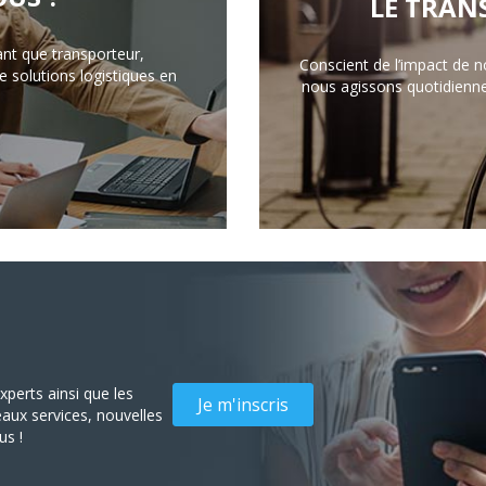
LE TRAN
ant que transporteur,
Conscient de l’impact de n
 solutions logistiques en
nous agissons quotidienn
perts ainsi que les
Je m'inscris
aux services, nouvelles
us !