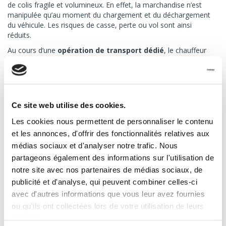
de colis fragile et volumineux. En effet, la marchandise n’est
manipulée qu’au moment du chargement et du déchargement
du véhicule. Les risques de casse, perte ou vol sont ainsi
réduits.
Au cours d’une
opération de transport dédié
, le chauffeur
livreur ne prend en charge que votre marchandise. Il se rend sur
le lieu d’expédition avec un véhicule vide et va directement au
lieu de destination sans marquer d’arrêts. C’est une
solution de
transport direct
. Les délais de livraison sont ainsi
extrêmement réduits. Nos délais de livraison varient de 1 h à 4 h
Ce site web utilise des cookies.
selon la prestation choisie (standard, urgent, super).
Les cookies nous permettent de personnaliser le contenu
Le transport dédié est donc une solution sur mesure adaptée au
et les annonces, d'offrir des fonctionnalités relatives aux
transport de colis fragile. Dans certains cas, vous pouvez avoir
médias sociaux et d'analyser notre trafic. Nous
besoin d’un mode de
transport spécifique
. Il est possible de
mettre en place un
transport frigorifique
ou en
transport
partageons également des informations sur l'utilisation de
suspendu
.
notre site avec nos partenaires de médias sociaux, de
publicité et d'analyse, qui peuvent combiner celles-ci
3. La souscription à une assurance
avec d'autres informations que vous leur avez fournies
ou qu'ils ont collectées lors de votre utilisation de leurs
Nous vous conseillons de souscrire à une
assurance
services.
transport
pour l’envoi de colis fragile et volumineux. En effet,