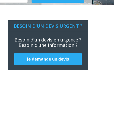
BESOIN D'UN DEVIS URGENT ?
Besoin d'un devis en urgence ?
Besoin d'une information ?
n
s
s
Je demande un devis
,
e
s
t