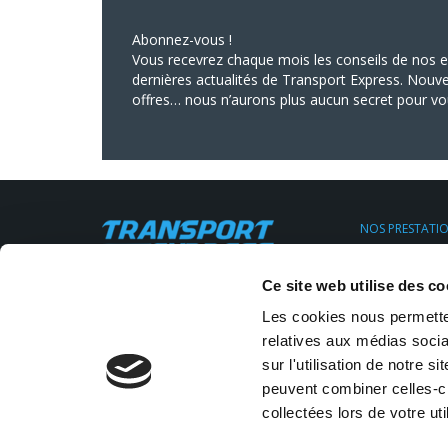
Abonnez-vous !
Vous recevrez chaque mois les conseils de nos ex
dernières actualités de Transport Express. Nouve
offres… nous n’aurons plus aucun secret pour vo
NOS PRESTATI
Transport Urge
Transport Expr
Siège social : 11, rue Clapeyron,
Ce site web utilise des co
Transport régul
75008 Paris
Location de V.U
Email:
info@transportexpress.fr
Les cookies nous permetten
Transport sur 
Stockage Entr
relatives aux médias socia
Tél :
01 43 18 28 30
sur l'utilisation de notre 
peuvent combiner celles-ci
collectées lors de votre uti
SUIVEZ-NOUS SUR LES RÉSEAUX SOCIAUX :