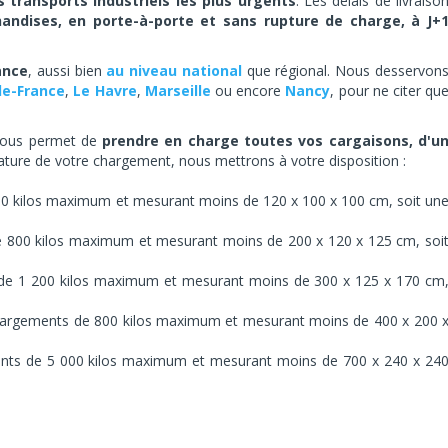
s transports industriels les plus urgents
. Les délais de livraiso
dises, en porte-à-porte et sans rupture de charge, à J+
ance
, aussi bien
au niveau national
que régional. Nous desservon
de-France
,
Le Havre
,
Marseille
ou encore
Nancy
, pour ne citer qu
l nous permet de
prendre en charge toutes vos cargaisons, d'u
a nature de votre chargement, nous mettrons à votre disposition :
0 kilos maximum et mesurant moins de 120 x 100 x 100 cm, soit un
e 800 kilos maximum et mesurant moins de 200 x 120 x 125 cm, soi
de 1 200 kilos maximum et mesurant moins de 300 x 125 x 170 cm
hargements de 800 kilos maximum et mesurant moins de 400 x 200 
nts de 5 000 kilos maximum et mesurant moins de 700 x 240 x 24