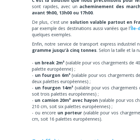
C'est la solution que nous préconisons pour le
sont rapides, avec un
acheminement des marchan
avant 9h00, 13h00 ou 17h00
.
De plus, c'est une
solution valable partout en Fr
par exemple des destinations aussi variées que l'
Île-
quelques exemples.
Enfin, notre service de transport express industrie
gramme jusqu'à cinq tonnes
. Selon la taille et l
un break 2m³
(valable pour vos chargements de 40
palette européenne) ;
un fourgon 6m³
(valable pour vos chargements d
deux palettes européennes) ;
un fourgon 14m³
(valable pour vos chargements 
soit trois palettes européennes) ;
un camion 20m³ avec hayon
(valable pour vos c
210 cm, soit six palettes européennes) ;
ou encore
un porteur
(valable pour vos chargeme
cm, soit 16 palettes européennes).