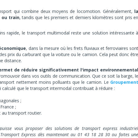
ansport qui combine deux moyens de locomotion. Généralement,
l
 ou train
, tandis que les premiers et derniers kilomètres sont pris e
ns rapide, le transport multimodal reste une solution intéressante 
s économique
, dans la mesure où les frets fluviaux et ferroviaires son
s prix du carburant que la voiture ou le camion. Cela peut donc êtr
ue distance.
permet de réduire significativement l'impact environnementa
romouvoir dans vos outils de communication. Que ce soit la barge, l
 transport nettement moins polluants que le camion. Le
Groupemen
 calculé que le transport intermodal contribuait à réduire :
xagonales ;
France ;
au transport routier.
uisse vous proposer des solutions de transport express industrie
 Transport Express dès maintenant au 01 43 18 28 30 ou faites un