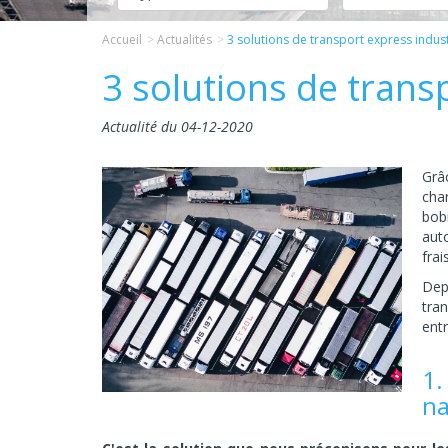
Accueil
Actualités
3 solutions de transport express indust
3 solutions de trans
Actualité du 04-12-2020
Grâ
cha
bob
aut
frai
Dep
tra
entr
1.
na