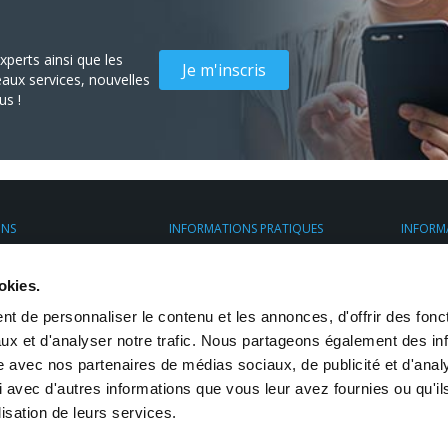
perts ainsi que les
Je m'inscris
aux services, nouvelles
us !
ONS
INFORMATIONS PRATIQUES
INFORM
nt
Espace client
À propo
ess France
Assurance Transport
Transpo
okies.
ier
Préparez vos envois
. avec chauffeur
Restrictions d'envoi
t de personnaliser le contenu et les annonces, d'offrir des fonct
mesure
eposage
ux et d'analyser notre trafic. Nous partageons également des in
site avec nos partenaires de médias sociaux, de publicité et d'anal
 avec d'autres informations que vous leur avez fournies ou qu'il
lisation de leurs services.