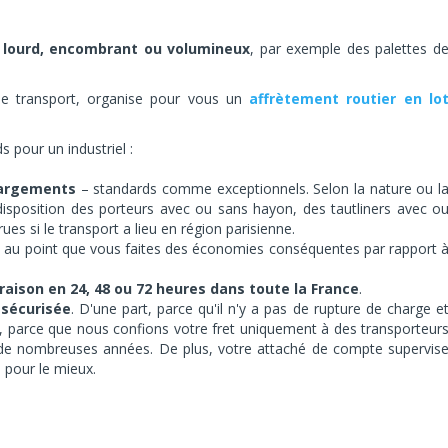
t lourd, encombrant ou volumineux
, par exemple des palettes d
de transport, organise pour vous un
affrètement routier en lo
s pour un industriel :
hargements
– standards comme exceptionnels. Selon la nature ou l
disposition des porteurs avec ou sans hayon, des tautliners avec o
s si le transport a lieu en région parisienne.
, au point que vous faites des économies conséquentes par rapport 
vraison en 24, 48 ou 72 heures dans toute la France
.
 sécurisée
. D'une part, parce qu'il n'y a pas de rupture de charge e
rt, parce que nous confions votre fret uniquement à des transporteur
s de nombreuses années. De plus, votre attaché de compte supervis
 pour le mieux.