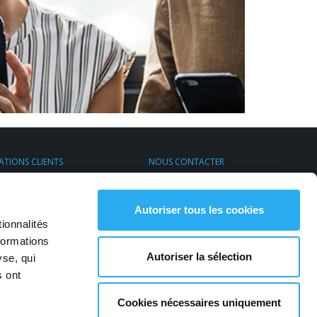
ATIONS CLIENTS
NOUS CONTACTER
s de Transport Express
Par email
rt & Environnement
S'inscrire à la newsletter
Contactez-nous
Autoriser tous les cookies
ionnalités
formations
Autoriser la sélection
yse, qui
s ont
Cookies nécessaires uniquement