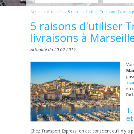
Accueil
Actualités
5 raisons d'utiliser Transport Express p
5 raisons d'utiliser
livraisons à Marseill
Actualité du 20-02-2019
Vou
Mar
pass
tra
en 
l’ac
1.
et
Chez Transport Express, on est conscient qu'il n'y a pas 