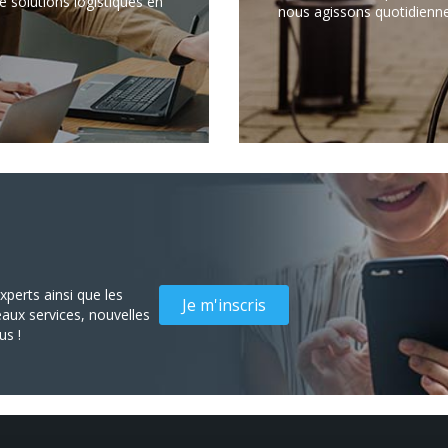
 solutions logistiques en
nous agissons quotidienn
perts ainsi que les
Je m'inscris
aux services, nouvelles
us !