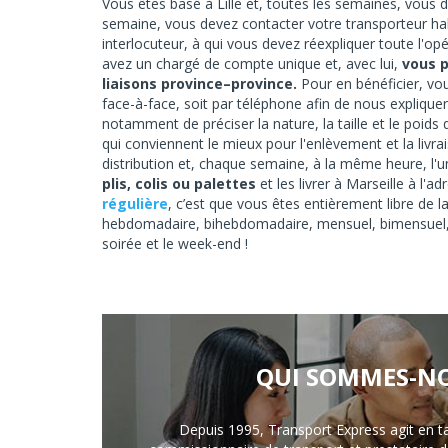
Vous êtes basé à Lille et, toutes les semaines, vous
semaine, vous devez contacter votre transporteur hab
interlocuteur, à qui vous devez réexpliquer toute l'
avez un chargé de compte unique et, avec lui,
vous 
liaisons province–province.
Pour en bénéficier, vo
face-à-face, soit par téléphone afin de nous explique
notamment de préciser la nature, la taille et le poids
qui conviennent le mieux pour l'enlèvement et la livr
distribution et, chaque semaine, à la même heure, l'
plis, colis ou palettes
et les livrer à Marseille à l
régulière
, c’est que vous êtes entièrement libre de l
hebdomadaire, bihebdomadaire, mensuel, bimensuel, tri
soirée et le week-end !
QUI SOMMES-NO
Depuis 1995, Transport Express agit en t