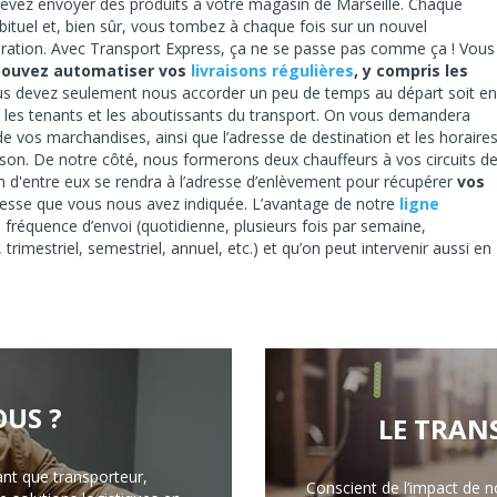
 devez envoyer des produits à votre magasin de Marseille. Chaque
ituel et, bien sûr, vous tombez à chaque fois sur un nouvel
opération. Avec Transport Express, ça ne se passe pas comme ça ! Vous
pouvez automatiser vos
livraisons régulières
, y compris les
us devez seulement nous accorder un peu de temps au départ soit en
r les tenants et les aboutissants du transport. On vous demandera
 de vos marchandises, ainsi que l’adresse de destination et les horaire
aison. De notre côté, nous formerons deux chauffeurs à vos circuits d
un d'entre eux se rendra à l’adresse d’enlèvement pour récupérer
vos
'adresse que vous nous avez indiquée. L’avantage de notre
ligne
a fréquence d’envoi (quotidienne, plusieurs fois par semaine,
mestriel, semestriel, annuel, etc.) et qu’on peut intervenir aussi en
US ?
LE TRAN
ant que transporteur,
Conscient de l’impact de n