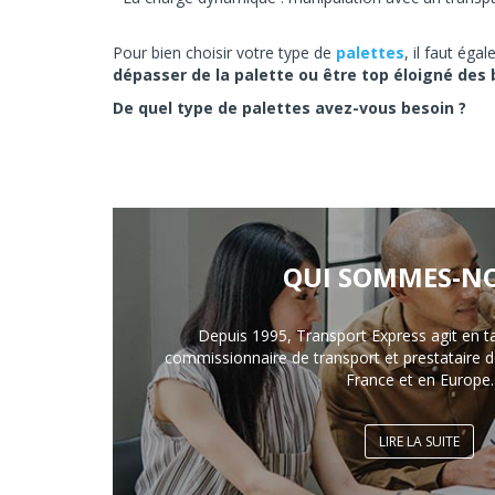
Pour bien choisir votre type de
palettes
, il faut ég
dépasser de la palette ou être top éloigné des
De quel type de palettes avez-vous besoin ?
QUI SOMMES-NO
Depuis 1995, Transport Express agit en t
commissionnaire de transport et prestataire de
France et en Europe.
LIRE LA SUITE