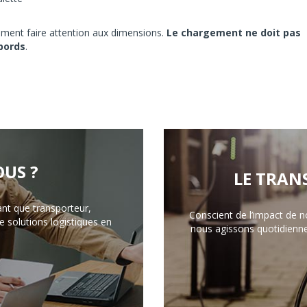
alement faire attention aux dimensions.
Le chargement ne doit pas
 bords
.
US ?
LE TRAN
ant que transporteur,
Conscient de l’impact de n
 solutions logistiques en
nous agissons quotidienn