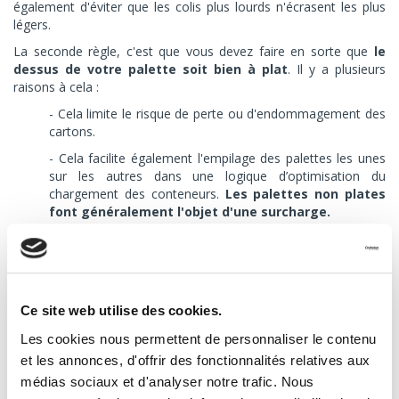
également d'éviter que les colis plus lourds n'écrasent les plus
légers.
La seconde règle, c'est que vous devez faire en sorte que
le
dessus de votre palette soit bien à plat
. Il y a plusieurs
raisons à cela :
- Cela limite le risque de perte ou d'endommagement des
cartons.
- Cela facilite également l'empilage des palettes les unes
sur les autres dans une logique d’optimisation du
chargement des conteneurs.
Les palettes non plates
font généralement l'objet d'une surcharge.
4. Protéger correctement la palette
Même si la palette est l'un des emballages logistiques les plus
Ce site web utilise des cookies.
sûrs, il est néanmoins important de bien la protéger. Pour cela,
vous pouvez procéder de plusieurs manières :
Les cookies nous permettent de personnaliser le contenu
- Mettre des cornières sur les angles de votre
et les annonces, d'offrir des fonctionnalités relatives aux
palette
pour éviter les chocs et les éraflures.
médias sociaux et d'analyser notre trafic. Nous