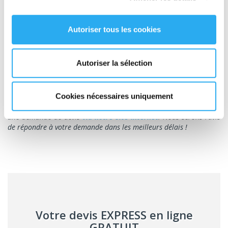
palette
Cela peut paraître évident, mais il importe de le rappeler :
Autoriser tous les cookies
retirez les vieilles étiquettes pour éviter les quiproquos !
Votre étiquette doit comporter les adresses d'expédition et de
destination. Pour éviter que l'étiquette ne se décolle, mieux vaut
Autoriser la sélection
la fixer directement sur le carton plutôt que sur le film.
Vous recherchez un transporteur de confiance qui puisse assurer
le transport de vos palettes en toute sécurité ? Contactez
Cookies nécessaires uniquement
Transport Express dès maintenant au 01 43 18 28 30 ou faites
une demande de devis
via notre site Internet
. Nous serons ravis
de répondre à votre demande dans les meilleurs délais !
Votre devis EXPRESS en ligne
GRATUIT