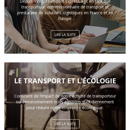
Depuis 1995, Transport Express agit en tant que
transporteur, commissionnaire de transport et
prestataire de solutions logistiques en France et en
Europe.
LIRE LA SUITE
LE TRANSPORT ET L'ÉCOLOGIE
Conscient de l’impact de notre activité de transporteur
sur l’environnement nous agissons quotidiennement
pour réduire notre empreinte écologique.
LIRE LA SUITE