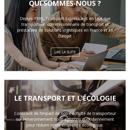
QUI SOMMES-NOUS ?
Depuis 1995, Transport Express agit en tant que
transporteur, commissionnaire de transport et
prestataire de solutions logistiques en France et en
Europe.
LIRE LA SUITE
LE TRANSPORT ET L'ÉCOLOGIE
Conscient de l’impact de notre activité de transporteur
sur l’environnement nous agissons quotidiennement
pour réduire notre empreinte écologique.