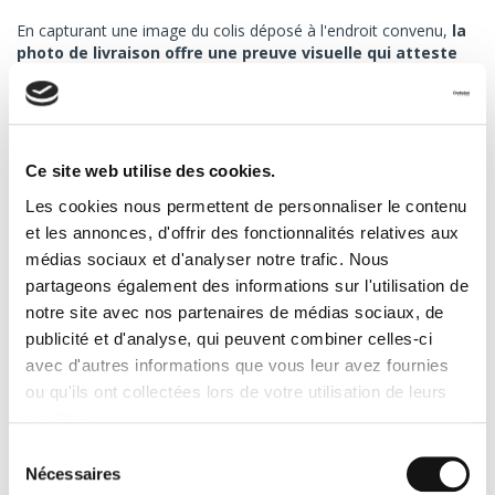
En capturant une image du colis déposé à l'endroit convenu,
la
photo de livraison offre une preuve visuelle qui atteste
non seulement de la livraison effectuée, mais aussi de
l’état du colis au moment du dépôt
. Cette méthode est
idéale pour les livraisons sans contact ou lorsque la signature du
destinataire est illisible.
Ce site web utilise des cookies.
Malgré ces avantages, une photo ne garantit pas que le
destinataire a effectivement récupéré le colis, ce qui peut poser
Les cookies nous permettent de personnaliser le contenu
problème en cas de vol après livraison. De plus, des questions
et les annonces, d'offrir des fonctionnalités relatives aux
liées à la confidentialité peuvent parfois compliquer son
médias sociaux et d'analyser notre trafic. Nous
utilisation dans le respect des réglementations comme le RGPD.
partageons également des informations sur l'utilisation de
notre site avec nos partenaires de médias sociaux, de
La preuve de livraison digitale
publicité et d'analyse, qui peuvent combiner celles-ci
avec d'autres informations que vous leur avez fournies
Les outils digitaux tels que les PDA (Personal Digital Assistant)
ou les applications mobiles révolutionnent la gestion des
ou qu'ils ont collectées lors de votre utilisation de leurs
preuves de livraison.
Grâce à des fonctionnalités avancées
services.
comme l’horodatage, la géolocalisation, et même
Sélection
l’intégration d’une signature électronique, ils offrent une
Nécessaires
validation complète et sécurisée.
Ces plateformes
du