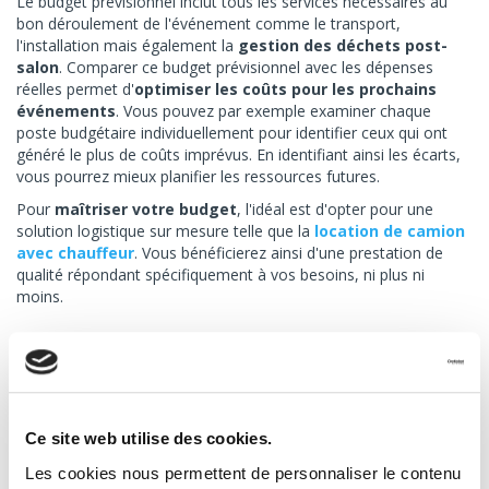
Le budget prévisionnel inclut tous les services nécessaires au
bon déroulement de l'événement comme le transport,
l'installation mais également la
gestion des déchets post-
salon
. Comparer ce budget prévisionnel avec les dépenses
réelles permet d'
optimiser les coûts pour les prochains
événements
. Vous pouvez par exemple examiner chaque
poste budgétaire individuellement pour identifier ceux qui ont
généré le plus de coûts imprévus. En identifiant ainsi les écarts,
vous pourrez mieux planifier les ressources futures.
Pour
maîtriser votre budget
, l'idéal est d'opter pour une
solution logistique sur mesure telle que la
location de camion
avec chauffeur
. Vous bénéficierez ainsi d'une prestation de
qualité répondant spécifiquement à vos besoins, ni plus ni
moins.
5. Évaluer la pertinence des services
utilisés
Les services utilisés lors d'un événement doivent apporter une
Ce site web utilise des cookies.
valeur ajoutée tangible. Évaluer leur pertinence permet d'affiner
vos choix futurs et d'assurer une meilleure allocation des
Les cookies nous permettent de personnaliser le contenu