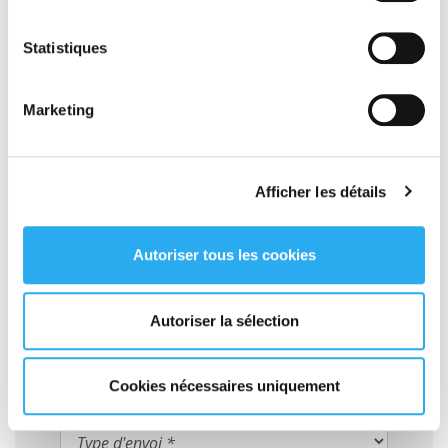
Si toute la chaîne de production d’une marque est concentrée
sur un même endroit, cela limite
l’impact environnemental
.
Statistiques
En groupant les lieux d’extraction des matières premières, les
usines de fabrication et les entrepôts, le transport est
grandement réduit.
Marketing
Vous avez désormais une vue d’ensemble sur les
principaux enjeux du transport dans l’industrie de la
mode.
Afficher les détails
Autoriser tous les cookies
Autoriser la sélection
Votre devis EXPRESS en ligne
GRATUIT
Cookies nécessaires uniquement