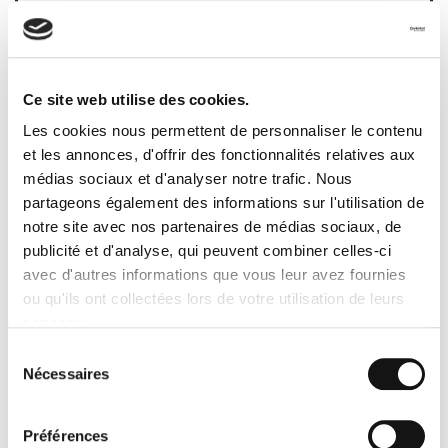
3. Activité logistique 3 : le
Ce site web utilise des cookies.
conditionnement des produits
Les cookies nous permettent de personnaliser le contenu
Le
conditionnement des produits
est une activité
et les annonces, d'offrir des fonctionnalités relatives aux
indispensable à la logistique. En effet, une fois fabriquées et
médias sociaux et d'analyser notre trafic. Nous
avant d’être vendues, les marchandises doivent être emballées.
partageons également des informations sur l'utilisation de
Le conditionnement est l’
emballage
primaire. Il est en contact
notre site avec nos partenaires de médias sociaux, de
direct avec le produit et a pour rôle de :
publicité et d'analyse, qui peuvent combiner celles-ci
avec d'autres informations que vous leur avez fournies
Protéger le contenu des chocs extérieurs
ou qu'ils ont collectées lors de votre utilisation de leurs
Faciliter la reconnaissance du produit dans les points de vente
Distinguer le produit des autres produits concurrentiels
services.
Sélection
Il faut ensuite se pencher sur l’
emballage adéquat
pour
Nécessaires
du
transporter les produits en grande quantité et sur de
consentement
longues distances
. Le choix du mode de transport peut être
impacté. C’est par exemple le cas pour un conditionnement en
Préférences