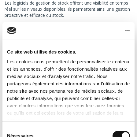
Les logiciels de gestion de stock offrent une visibilité en temps
réel sur les niveaux disponibles. Ils permettent ainsi une gestion
proactive et efficace du stock.
7. Mal gérer les retours de
marchandises
Ce site web utilise des cookies.
Une
mauvaise gestion des
retours de marchandises
peut
causer des perturbations importantes dans l'inventaire. Les
Les cookies nous permettent de personnaliser le contenu
produits retournés peuvent rester inutilisés pendant de longues
et les annonces, d'offrir des fonctionnalités relatives aux
périodes, occupant un espace précieux et mobilisant des
médias sociaux et d'analyser notre trafic. Nous
ressources inutilement.
partageons également des informations sur l'utilisation de
Il est donc indispensable de mettre en place un processus clair
notre site avec nos partenaires de médias sociaux, de
et structuré pour le traitement des retours, incluant l'inspection,
le reconditionnement ou la remise en stock rapide.
publicité et d'analyse, qui peuvent combiner celles-ci
avec d'autres informations que vous leur avez fournies
8. Avoir un excès d’espace de
ou qu'ils ont collectées lors de votre utilisation de leurs
stockage
services.
Sélection
Une mauvaise utilisation de l'espace peut entraîner des
Nécessaires
du