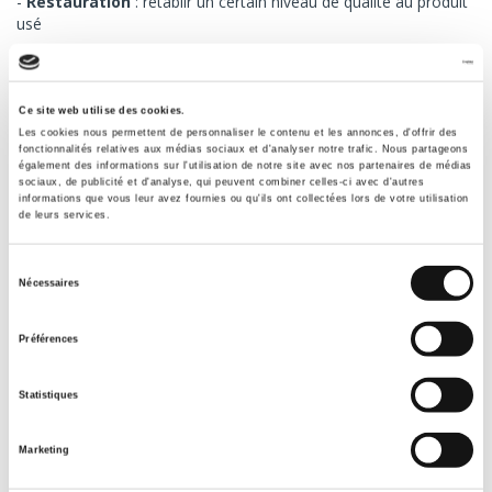
Restauration
: rétablir un certain niveau de qualité au produit
usé
La revalorisation des retours représente une réelle opportunité
puisqu’une nouvelle valeur est accordée aux produits retournés.
Ce site web utilise des cookies.
En effet, la logistique inverse accélère la remise en vente du
Les cookies nous permettent de personnaliser le contenu et les annonces, d'offrir des
produit (traitements accélérés) ou le dirige vers un canal de
fonctionnalités relatives aux médias sociaux et d'analyser notre trafic. Nous partageons
recyclage.
également des informations sur l'utilisation de notre site avec nos partenaires de médias
sociaux, de publicité et d'analyse, qui peuvent combiner celles-ci avec d'autres
informations que vous leur avez fournies ou qu'ils ont collectées lors de votre utilisation
Maîtriser les coûts de la logistique
de leurs services.
inverse
Sélection
Nécessaires
du
Une bonne gestion de la logistique inverse passe par une
maîtrise des coûts
. Pour cela, plusieurs points sont à étudier :
consentement
Préférences
Les causes des retours
Le coût de traitement des retours
Statistiques
Le processus de remise en stock
La remise en vente
Les immobilisations de stocks
Marketing