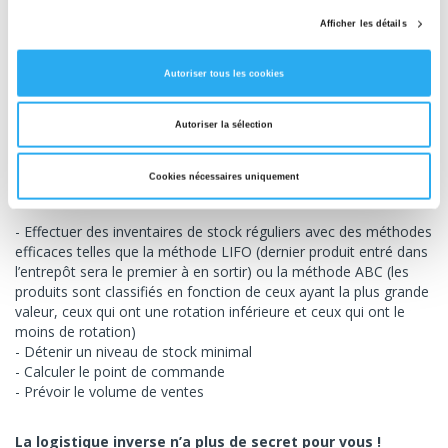
Afficher les détails
Améliorer la gestion de stock
Autoriser tous les cookies
Les e-commerçants doivent également tenir compte de la
gestion de stock dans leur logistique inverse. Il est extrêmement
important d’organiser les flux de stocks dans l’entrepôt.
La
Autoriser la sélection
disposition du stock doit être efficace et à un coût
optimal pour l’entreprise.
Cookies nécessaires uniquement
Pour améliorer votre gestion de stock, vous pouvez :
Effectuer des inventaires de stock réguliers avec des méthodes
efficaces telles que la méthode LIFO (dernier produit entré dans
l’entrepôt sera le premier à en sortir) ou la méthode ABC (les
produits sont classifiés en fonction de ceux ayant la plus grande
valeur, ceux qui ont une rotation inférieure et ceux qui ont le
moins de rotation)
Détenir un niveau de stock minimal
Calculer le point de commande
Prévoir le volume de ventes
La logistique inverse n’a plus de secret pour vous !