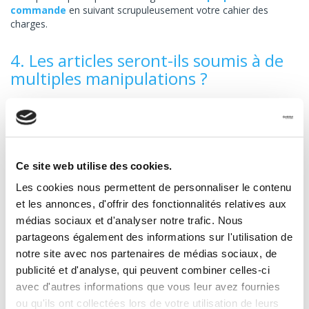
commande
en suivant scrupuleusement votre cahier des
charges.
4. Les articles seront-ils soumis à de
multiples manipulations ?
Les
colis soumis à des ruptures de charges
, notamment
lorsqu'ils transitent par des plateformes logistiques, nécessitent
des emballages robustes pour résister aux chocs et aux
opérations de manutention répétées. Les emballages renforcés
tels que les caisses en carton ondulé triple cannelure sont
Ce site web utilise des cookies.
particulièrement efficaces pour ce type de transport. Il est
Les cookies nous permettent de personnaliser le contenu
recommandé d'ajouter des matériaux de calage à l'intérieur de
ces emballages pour absorber les impacts associés aux
et les annonces, d'offrir des fonctionnalités relatives aux
multiples manipulations. Ces matériaux offrent une barrière
médias sociaux et d'analyser notre trafic. Nous
protectrice qui garantit l'intégrité des produits, même en cas de
partageons également des informations sur l'utilisation de
mouvements répétés.
notre site avec nos partenaires de médias sociaux, de
publicité et d'analyse, qui peuvent combiner celles-ci
5. L'emballage doit-il être refermable
avec d'autres informations que vous leur avez fournies
pour faciliter les retours ?
ou qu'ils ont collectées lors de votre utilisation de leurs