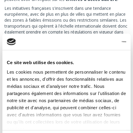
Les initiatives françaises s'inscrivent dans une tendance
européenne, avec de plus en plus de villes qui mettent en place
des zones à faibles émissions ou des restrictions similaires. Les
transporteurs qui opèrent à l'échelle internationale doivent donc
également prendre en compte les régulations en vigueur dans
les différents pays où ils circulent.
4. Face aux ZFE, une seule solution :
verdir sa flotte de véhicules
Ce site web utilise des cookies.
Les cookies nous permettent de personnaliser le contenu
Pour répondre aux exigences des ZFE, plusieurs options
et les annonces, d'offrir des fonctionnalités relatives aux
s'offrent aux professionnels du transport afin d'adapter leur
flotte à ces nouvelles contraintes
environnementales
. Parmi
médias sociaux et d'analyser notre trafic. Nous
elles :
partageons également des informations sur l'utilisation de
notre site avec nos partenaires de médias sociaux, de
Opter pour des véhicules électriques
: ils présentent
publicité et d'analyse, qui peuvent combiner celles-ci
l'avantage d'être totalement silencieux et ne produisent aucune
avec d'autres informations que vous leur avez fournies
émission polluante en circulation. Cependant, leur autonomie
peut être limitée et le réseau de bornes de recharge encore
ou qu'ils ont collectées lors de votre utilisation de leurs
insuffisant dans certaines zones.
services.