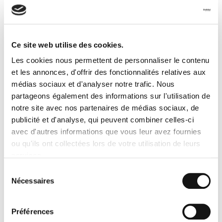
Il faut étudier plusieurs critères avant de faire le choix d’un mode
de
transport de marchandises périssables
.
Le type de marchandises à
Ce site web utilise des cookies.
transporter
Les cookies nous permettent de personnaliser le contenu
Vos marchandises à transporter sont-elles périssables ou semi-
et les annonces, d'offrir des fonctionnalités relatives aux
périssables ? Comme dit précédemment, cela vous guidera pour
médias sociaux et d'analyser notre trafic. Nous
faire un premier choix de mode de transport.
partageons également des informations sur l'utilisation de
notre site avec nos partenaires de médias sociaux, de
Le conditionnement de la
publicité et d'analyse, qui peuvent combiner celles-ci
marchandise
avec d'autres informations que vous leur avez fournies
ou qu'ils ont collectées lors de votre utilisation de leurs
Avant de programmer un transport de marchandises
services.
périssables, il est important de penser à l’emballage. Pour garder
au frais, les produits, il faut les
emballer
avec une pellicule en
Sélection
plastique ou en aluminium. Certains conditionnements sont à
Nécessaires
du
privilégier car ils assurent une meilleure conservation :
consentement
Boîtes en polystyrène
Préférences
Panneaux de mousse de polystyrène découpés