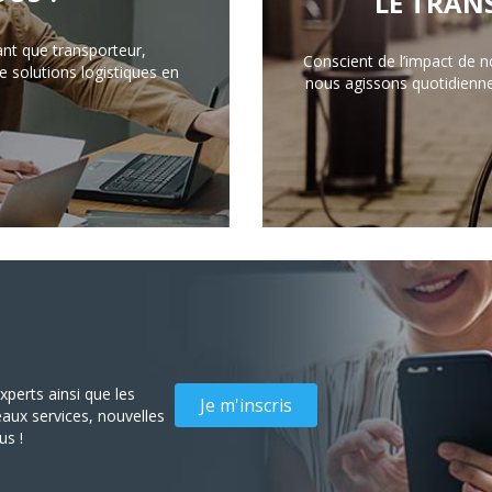
LE TRAN
ant que transporteur,
Conscient de l’impact de n
 solutions logistiques en
nous agissons quotidienn
perts ainsi que les
Je m'inscris
aux services, nouvelles
us !