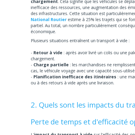
chargement
. Cela signifie que les véhicules se dépla
inefficace des ressources, une augmentation des émis
des infrastructures. Cette situation est particulièrem
National Routier
estime à 25% les trajets qui se fon
partiel. Au total, un nombre particulièrement conséque
économique.
Plusieurs situations entraînent un transport à vide :
Retour à vide
: après avoir livré un colis ou une pa
chargement.
Charge partielle
: les marchandises ne remplissen
cas, le véhicule voyage avec une capacité sous-utilisé
Planification inefficace des itinéraires
: une mau
ou à des retours à vide après une livraison.
2. Quels sont les impacts du tr
Perte de temps et d'efficacité 
L'
impact du transport à vide
sur l'efficacité des o