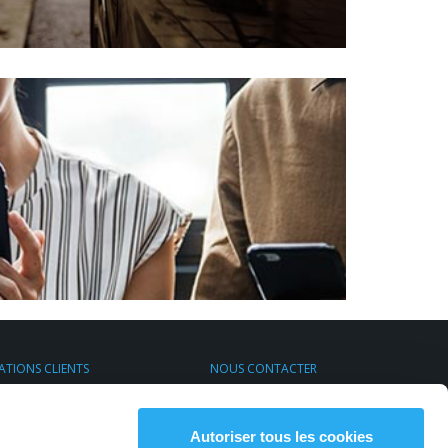
ATIONS CLIENTS
NOUS CONTACTER
s de Transport Express
Par email
rt & Environnement
S'inscrire à la newsletter
Contactez-nous
Autoriser tous les cookies