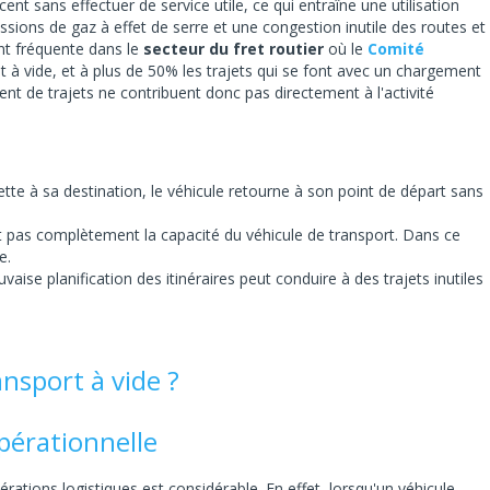
cent sans effectuer de service utile, ce qui entraîne une utilisation
sions de gaz à effet de serre et une congestion inutile des routes et
ent fréquente dans le
secteur du fret routier
où le
Comité
t à vide, et à plus de 50% les trajets qui se font avec un chargement
nt de trajets ne contribuent donc pas directement à l'activité
lette à sa destination, le véhicule retourne à son point de départ sans
t pas complètement la capacité du véhicule de transport. Dans ce
e.
vaise planification des itinéraires peut conduire à des trajets inutiles
ansport à vide ?
opérationnelle
pérations logistiques est considérable. En effet, lorsqu'un véhicule