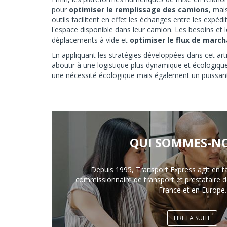
pour
optimiser le remplissage des camions
, mai
outils facilitent en effet les échanges entre les expéd
l'espace disponible dans leur camion. Les besoins et
déplacements à vide et
optimiser le flux de marc
En appliquant les stratégies développées dans cet artic
aboutir à une logistique plus dynamique et écologiqu
une nécessité écologique mais également un puissant 
QUI SOMMES-NO
Depuis 1995, Transport Express agit en t
commissionnaire de transport et prestataire de
France et en Europe.
LIRE LA SUITE