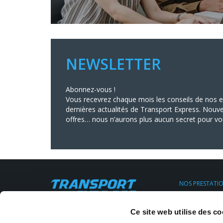
NEWSLETTER
Abonnez-vous !
Vous recevrez chaque mois les conseils de nos ex
dernières actualités de Transport Express. Nouve
offres… nous n’aurons plus aucun secret pour vo
NOS PRESTATI
Transport Urge
Transport Expr
Siège social : 11, rue Clapeyron,
Ce site web utilise des co
Transport régul
75008 Paris
Location de V.U