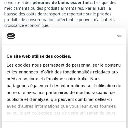
conduire à des
pénuries de biens essentiels
, tels que des
médicaments ou des produits alimentaires. Par ailleurs, la
hausse des coûts de transport se répercute sur le prix des
produits de consommation, affectant le pouvoir d'achat et la
croissance économique.
Solutions pour remédier à la pénurie
de chauffeurs routiers
Ce site web utilise des cookies.
Amélioration des conditions de
Les cookies nous permettent de personnaliser le contenu
travail et rémunération
et les annonces, d'offrir des fonctionnalités relatives aux
médias sociaux et d'analyser notre trafic. Nous
Pour attirer et retenir les chauffeurs routiers, il est crucial
partageons également des informations sur l'utilisation de
d'améliorer leurs conditions de travail et leur rémunération. Des
notre site avec nos partenaires de médias sociaux, de
mesures telles que
l'augmentation des salaires
et la mise en
publicité et d'analyse, qui peuvent combiner celles-ci
place de primes incitatives pour les missions difficiles peuvent
rendre le métier plus attractif. De plus,
réduire la pénibilité
avec d'autres informations que vous leur avez fournies
des tournées
et adapter les plannings aux différentes
ou qu'ils ont collectées lors de votre utilisation de leurs
contraintes peuvent contribuer à retenir les conducteurs en
services.
poste.