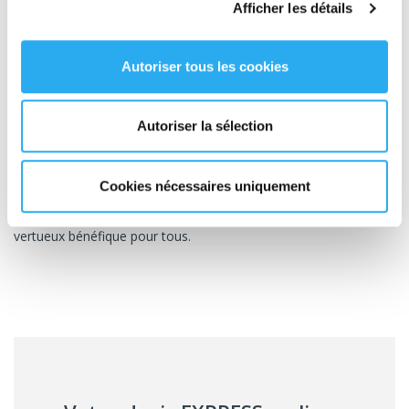
Afficher les détails
logistique inverse durable
et peut permettre d'éviter
certaines pratiques comme le wardrobing.
Enfin, la législation française fixe des mesures pour gérer
Autoriser tous les cookies
efficacement les déchets et protéger ainsi l'environnement et la
santé humaine. La
logistique inverse
doit prendre en compte
cette réglementation dans son organisation.
Autoriser la sélection
En réduisant l'empreinte écologique de leur logistique inverse,
les entreprises peuvent non seulement contribuer à la
protection de l'environnement
, mais également réaliser des
Cookies nécessaires uniquement
bénéfices significatifs. Cela passe par une meilleure gestion des
ressources et une réduction des déchets, créant ainsi un cercle
vertueux bénéfique pour tous.