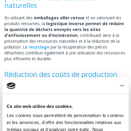
naturelles
En utilisant des
emballages aller-retour
et en valorisant les
produits retournés, la
logistique inverse permet de réduire
la quantité de déchets envoyés vers les sites
d'enfouissement ou d'incinération
, contribuant ainsi à la
préservation des ressources naturelles et à la réduction de la
pollution. Le
recyclage
par la récupération des pièces
détachées contribue également à une utilisation des ressources
plus efficiente et durable.
Réduction des coûts de production
En récupérant les composants recyclables des produits
retournés, une
logistique inverse
efficace permet de réutiliser
ces matériaux dans le processus de fabrication. Cela réduit la
nécessité d'acheter de nouvelles matières premières, entraînant
Ce site web utilise des cookies.
ainsi des économies importantes sur les coûts de production.
Les cookies nous permettent de personnaliser le contenu
et les annonces, d'offrir des fonctionnalités relatives aux
Amélioration de l’image de marque
médias sociaux et d'analyser notre trafic. Nous