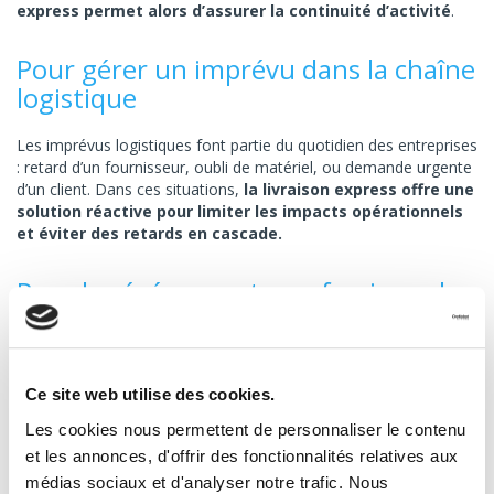
express permet alors d’assurer la continuité d’activité
.
Pour gérer un imprévu dans la chaîne
logistique
Les imprévus logistiques font partie du quotidien des entreprises
: retard d’un fournisseur, oubli de matériel, ou demande urgente
d’un client. Dans ces situations,
la livraison express offre une
solution réactive pour limiter les impacts opérationnels
et éviter des retards en cascade.
Pour les événements professionnels
et salons
Les événements professionnels nécessitent une organisation
logistique irréprochable. Le transport de matériel pour un stand
Ce site web utilise des cookies.
ou la livraison urgente d’équipements doivent être parfaitement
Les cookies nous permettent de personnaliser le contenu
maîtrisés. La livraison express permet de garantir l’arrivée du
matériel dans les délais, avec une prise en charge personnalisée
et les annonces, d'offrir des fonctionnalités relatives aux
pour éviter tout problème logistique.
médias sociaux et d'analyser notre trafic. Nous