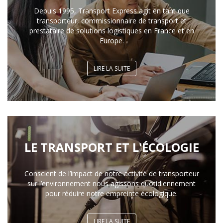
Depuis 1995, Transport Express agit en tant que
transporteur, commissionnaire de transport et
prestataire de solutions logistiques en France et en
Europe.
LIRE LA SUITE
LE TRANSPORT ET L'ÉCOLOGIE
Conscient de l’impact de notre activité de transporteur
sur l’environnement nous agissons quotidiennement
pour réduire notre empreinte écologique.
LIRE LA SUITE