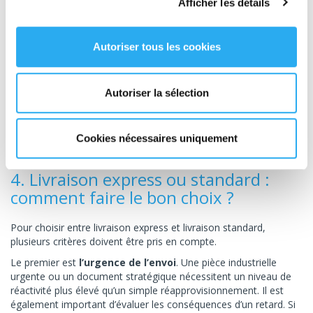
Afficher les détails
Pour les livraisons planifiées
Autoriser tous les cookies
La livraison standard convient également aux opérations
logistiques récurrentes et organisées à l’avance.
Cela concerne notamment :
Autoriser la sélection
les réapprovisionnements réguliers,
les envois programmés.
Cookies nécessaires uniquement
4. Livraison express ou standard :
comment faire le bon choix ?
Pour choisir entre livraison express et livraison standard,
plusieurs critères doivent être pris en compte.
Le premier est
l’urgence de l’envoi
. Une pièce industrielle
urgente ou un document stratégique nécessitent un niveau de
réactivité plus élevé qu’un simple réapprovisionnement. Il est
également important d’évaluer les conséquences d’un retard. Si