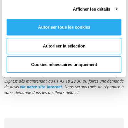
éviter l’arrêt de la chaîne de production, ils nous ont demandé
Afficher les détails
d'aller récupérer une palette de beurre chez l'un de leurs
fournisseurs.
Notre chauffeur s'est rendu immédiatement à l’adresse indiquée
Autoriser tous les cookies
par le client et a récupéré le beurre avant de prendre la direction
de la Bretagne pour assurer la livraison de la palette dans la
soirée.
Autoriser la sélection
Résultat : notre client n'a pas eu à stopper sa chaîne de
production, ce qui lui a évité des coûts et bien des tracas !
Vous recherchez un transporteur de confiance qui puisse vous
Cookies nécessaires uniquement
proposer des solutions de
transport express industriel
performantes et adaptées à vos besoins ? Contactez Transport
Express dès maintenant au 01 43 18 28 30 ou faites une demande
de devis
via notre site Internet
. Nous serons ravis de répondre à
votre demande dans les meilleurs délais !