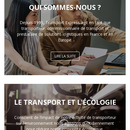
QUI SOMMES-NOUS ?
Depuis 1995, Transport Express agit en tant que
transporteur, commissionnaire de transport et
prestataire de solutions logistiques en France et en
Europe.
LIRE LA SUITE
LE TRANSPORT ET L'ÉCOLOGIE
Conscient de l’impact de notre activité de transporteur
sur l’environnement nous agissons quotidiennement
pour réduire notre empreinte écologique.