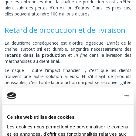
que les entreprises dont la chaîne de production s'est arrêtée
aient subi des pertes d'un million d'euros. Dans les pires cas,
elles peuvent atteindre 100 millions d'euros !
Retard de production et de livraison
La deuxième conséquence est d'ordre logistique. L'arrêt de la
chaîne, surtout s'il est durable, engendre nécessairement des
retards dans la production
et
in fine
dans la livraison des
marchandises au client final.
Le risque – outre l'impact financier –, c'est que les clients
trouvent une autre solution ailleurs. Et s'il s'agit de produits
périssables, c'est toute la production qui peut se retrouver gâtée
!
Une reprise immédiate compromise
Ce site web utilise des cookies.
Dans certaines industries,
la chaîne de production peut
mettre du temps à repartir
, si bien qu'on ne peut pas
Les cookies nous permettent de personnaliser le contenu
envisager de reprise immédiate. C'est le cas par exemple dans le
et les annonces, d'offrir des fonctionnalités relatives aux
secteur de la fabrication de pâtes. Lorsque la chaîne