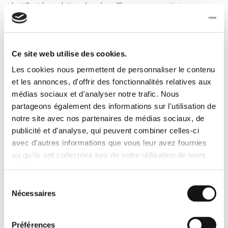
identifient les solutions les plus efficaces pour optimiser vos
itinéraires et réduire vos coûts opérationnels.
3. Les avantages d’un prestataire
spécialisé
Ce site web utilise des cookies.
Les cookies nous permettent de personnaliser le contenu
Confier votre transport à un prestataire expert vous permet de
et les annonces, d'offrir des fonctionnalités relatives aux
bénéficier de nombreux avantages.
médias sociaux et d'analyser notre trafic. Nous
partageons également des informations sur l'utilisation de
Une expertise pointue
notre site avec nos partenaires de médias sociaux, de
publicité et d'analyse, qui peuvent combiner celles-ci
Les prestataires spécialisés dans le transport et la logistique
avec d'autres informations que vous leur avez fournies
possèdent une connaissance approfondie des défis spécifiques
ou qu'ils ont collectées lors de votre utilisation de leurs
à chaque saison, notamment ceux de l’été.
Leur capacité à
ajuster leurs ressources en fonction des imprévus et des
services.
pics d'activité est un atout majeur
. Ces experts peuvent
Sélection
ainsi optimiser les flux et garantir des livraisons sans accroc,
Nécessaires
du
même dans les périodes les plus critiques.
consentement
Un réseau fiable et disponible
Préférences