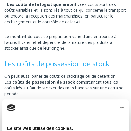
Les coûts de la logistique amont :
ces coûts sont des
coûts variables et ils sont liés à tout ce qui concerne le transport
ou encore la réception des marchandises, en particulier le
déchargement et le contrôle de celles-ci.
Le montant du coût de préparation varie d'une entreprise à
l'autre. Il va en effet dépendre de la nature des produits à
stocker ainsi que de leur origine.
Les coûts de possession de stock
On peut aussi parler de coûts de stockage ou de détention.
Les
coûts de possession de stock
comprennent tous les
coûts liés au fait de stocker des marchandises sur une certaine
période.
On distingue quatre types de coûts principaux :
le coût de financement des stocks
, c'est-à-dire le
coût du
capital
que représente le stock ;
les coûts liés à l'espace de stockage
, c'est-à-dire le coût
Ce site web utilise des cookies.