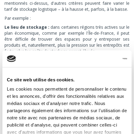
mentionnés ci-dessus, d'autres critères peuvent faire varier le
tarif de stockage logistique – à la hausse et, parfois, à la baisse.
Par exemple :
Le lieu de stockage :
dans certaines régions très actives sur le
plan économique, comme par exemple l'Île-de-France, il peut
être difficile de trouver des espaces pour y entreposer ses
produits et, naturellement, plus la pression sur les entrepôts est
forte, plus les coûts de stockage seront élevés.
La période de l'année :
il y a des moments qui sont
particulièrement chargés sur le plan logistique. C'est notamment
le cas à Noël puisque les entreprises constituent leurs stocks à
l'approche des fêtes. À cette période de l’année, les entrepôts
Ce site web utilise des cookies.
faisant face à un pic d'activité devront très certainement
Les cookies nous permettent de personnaliser le contenu
recruter des intérimaires et ils auront tendance à augmenter
leurs prix de manutention (vous pouvez souvent compter sur un
et les annonces, d'offrir des fonctionnalités relatives aux
doublement des coûts de stockage par rapport au reste de
médias sociaux et d'analyser notre trafic. Nous
l'année...). Inversement, au moins de février, l'activité est
partageons également des informations sur l'utilisation de
nettement moins intense et le prix de l'entreposage aura
notre site avec nos partenaires de médias sociaux, de
tendance à diminuer.
publicité et d'analyse, qui peuvent combiner celles-ci
La nature de vos produits :
il est bien évident que certains
avec d'autres informations que vous leur avez fournies