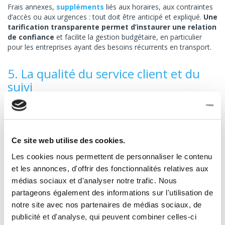
Frais annexes,
suppléments
liés aux horaires, aux contraintes
d’accès ou aux urgences : tout doit être anticipé et expliqué.
Une
tarification transparente permet d’instaurer une relation
de confiance
et facilite la gestion budgétaire, en particulier
pour les entreprises ayant des besoins récurrents en transport.
5. La qualité du service client et du
suivi
Le transport routier ne se limite pas au déplacement d’une
marchandise d’un point A à un point B. La qualité du service
client joue un rôle central dans l’expérience globale. Un bon
transporteur doit être facilement joignable, disponible et à
Ce site web utilise des cookies.
l’écoute de vos besoins.
Les cookies nous permettent de personnaliser le contenu
Un suivi rigoureux des colis est également indispensable pour
et les annonces, d'offrir des fonctionnalités relatives aux
offrir une expérience optimale à vos clients. Traçabilité en temps
médias sociaux et d'analyser notre trafic. Nous
réel, notifications et preuves de livraison sont autant d'éléments
partageons également des informations sur l'utilisation de
qui renforcent la sécurité et la confiance. Par ailleurs, en cas de
difficulté,
une communication proactive permet
notre site avec nos partenaires de médias sociaux, de
d’anticiper les impacts et de prendre rapidement les
publicité et d'analyse, qui peuvent combiner celles-ci
bonnes décisions
. La présence d’un interlocuteur dédié est un