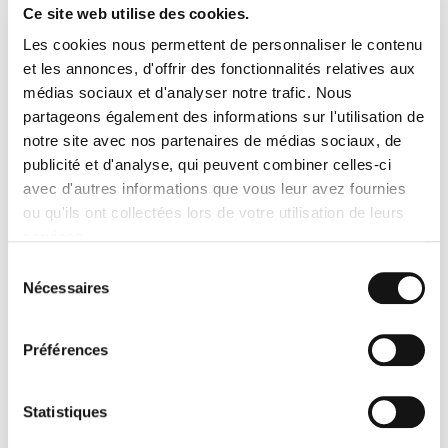
Rappelez-moi
Ce site web utilise des cookies.
Les cookies nous permettent de personnaliser le contenu
et les annonces, d'offrir des fonctionnalités relatives aux
médias sociaux et d'analyser notre trafic. Nous
partageons également des informations sur l'utilisation de
notre site avec nos partenaires de médias sociaux, de
publicité et d'analyse, qui peuvent combiner celles-ci
QUI SOMMES-NOUS ?
avec d'autres informations que vous leur avez fournies
ou qu'ils ont collectées lors de votre utilisation de leurs
Depuis 1995, Transport Express agit en tant que
services.
transporteur, commissionnaire de transport et
Sélection
prestataire de solutions logistiques en France et en
Nécessaires
Europe.
du
consentement
LIRE LA SUITE
Préférences
Statistiques