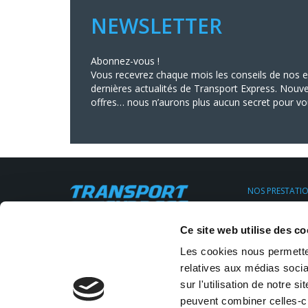
NEWSLETTER
Abonnez-vous !
Vous recevrez chaque mois les conseils de nos ex
dernières actualités de Transport Express. Nouve
offres… nous n’aurons plus aucun secret pour vo
NOS PRESTATI
Transport Urge
Transport Expr
Siège social : 11, rue Clapeyron,
Ce site web utilise des co
Transport régul
75008 Paris
Location de V.U
Email:
info@transportexpress.fr
Les cookies nous permetten
Transport sur 
Stockage Entr
relatives aux médias socia
Tél :
01 43 18 28 30
sur l'utilisation de notre 
peuvent combiner celles-ci