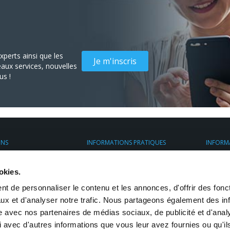
perts ainsi que les
Je m'inscris
aux services, nouvelles
us !
ONS
INFORMATIONS PRATIQUES
INFORM
nt
Espace client
À propo
ess France
Assurance Transport
Transpo
okies.
ier
Préparez vos envois
. avec chauffeur
Restrictions d'envoi
t de personnaliser le contenu et les annonces, d'offrir des fonct
mesure
eposage
ux et d'analyser notre trafic. Nous partageons également des in
site avec nos partenaires de médias sociaux, de publicité et d'anal
 avec d'autres informations que vous leur avez fournies ou qu'il