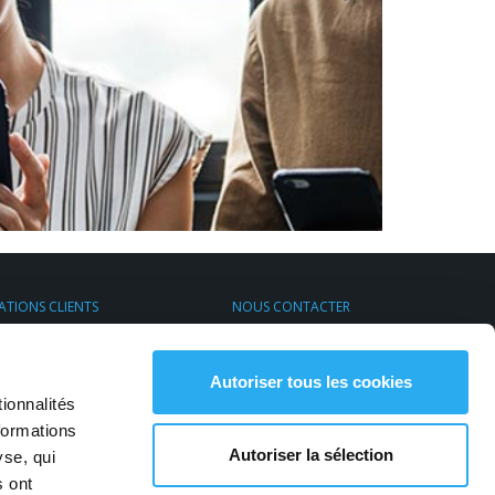
ATIONS CLIENTS
NOUS CONTACTER
s de Transport Express
Par email
rt & Environnement
S'inscrire à la newsletter
Contactez-nous
Autoriser tous les cookies
ionnalités
formations
Autoriser la sélection
yse, qui
s ont