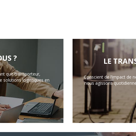
US ?
LE TRAN
ant que transporteur,
Conscient de l’impact de n
 solutions logistiques en
nous agissons quotidienn