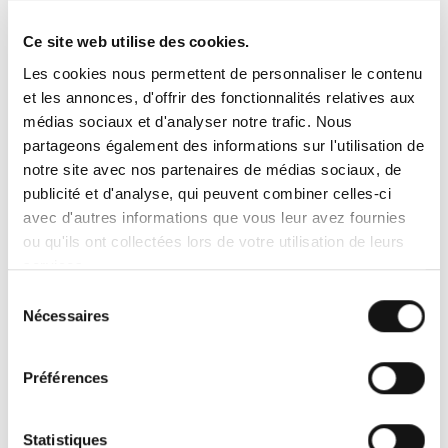
Ce site web utilise des cookies.
Rappelez-moi
Les cookies nous permettent de personnaliser le contenu
et les annonces, d'offrir des fonctionnalités relatives aux
médias sociaux et d'analyser notre trafic. Nous
partageons également des informations sur l'utilisation de
notre site avec nos partenaires de médias sociaux, de
publicité et d'analyse, qui peuvent combiner celles-ci
avec d'autres informations que vous leur avez fournies
QUI SOMMES-NOUS ?
ou qu'ils ont collectées lors de votre utilisation de leurs
services.
Depuis 1995, Transport Express agit en tant que
Sélection
transporteur, commissionnaire de transport et
Nécessaires
du
prestataire de solutions logistiques en France et en
consentement
Europe.
Préférences
LIRE LA SUITE
Statistiques