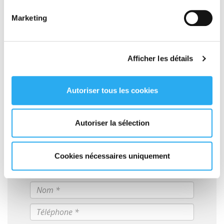
la bonne nouvelle, c'est que c'est sans engagement !
Marketing
Pour en savoir plus sur la
Fashion Week de Paris
Afficher les détails
Autoriser tous les cookies
Votre devis EXPRESS en ligne
GRATUIT
Autoriser la sélection
Cookies nécessaires uniquement