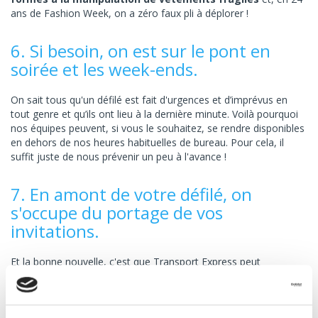
ans de Fashion Week, on a zéro faux pli à déplorer !
6. Si besoin, on est sur le pont en
soirée et les week-ends.
On sait tous qu'un défilé est fait d'urgences et d’imprévus en
tout genre et qu’ils ont lieu à la dernière minute. Voilà pourquoi
nos équipes peuvent, si vous le souhaitez, se rendre disponibles
en dehors de nos heures habituelles de bureau. Pour cela, il
suffit juste de nous prévenir un peu à l'avance !
7. En amont de votre défilé, on
s'occupe du portage de vos
invitations.
Et la bonne nouvelle, c'est que Transport Express peut
distribuer
plusieurs centaines de personnes en mains propres
en 24, 48 ou 72 heures. Sans compter que l’on peut aussi
s’occuper du
tri, de
la mise sous pli, de l’étiquetage et du