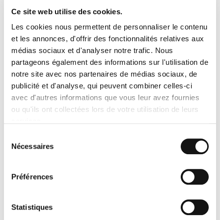
dispatching.
En résumé, vous nous donnez vos contraintes et
on s'adapte !
Ce site web utilise des cookies.
Les cookies nous permettent de personnaliser le contenu
8. On achemine et installe vos décors
et les annonces, d'offrir des fonctionnalités relatives aux
sur le lieu du défilé.
médias sociaux et d'analyser notre trafic. Nous
partageons également des informations sur l'utilisation de
Alors que les défilés sont devenus des spectacles de haute
notre site avec nos partenaires de médias sociaux, de
volée, Transport Express a développé un service de
logistique
publicité et d'analyse, qui peuvent combiner celles-ci
événementielle
sur-mesure.
On met à la disposition des
avec d'autres informations que vous leur avez fournies
maisons de couture et de prêt-à-porter son équipe de
chauffeurs et de manutentionnaires expérimentés.
Ils
ou qu'ils ont collectées lors de votre utilisation de leurs
s'occupent du transport, mais également de
services.
l'installation de vos décors, y compris les plus lourds et
Sélection
volumineux !
Nécessaires
du
consentement
9. On met à votre disposition des
chauffeurs avec véhicule
Préférences
Enfin, pour ceux qui préfèrent s'organiser comme ils le
Statistiques
souhaitent,
on met nos coursiers et leur véhicule à leur
disposition
pendant toute la durée dont ils ont besoin.
Et