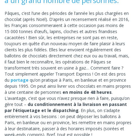
à un grand nombre de personnes.
Pâques, c’est l’une des périodes de l’année les plus chargées en
chocolat (après Noël). D’après un recensement réalisé en 2016,
les Français consommeraient à cette occasion pas moins de
15 000 tonnes d’œufs, lapins, cloches et autres friandises
cacaotées ! Bien sûr, les entreprises ne sont pas en reste,
toujours en quête d'un nouveau moyen de faire plaisir à leurs
clients les plus fidèles. Elles leur envoient régulièrement des
ballotins de chocolats directement chez eux ou au travail, mais,
il faut bien le reconnaître, les opérations de Pâques se
transforment très souvent en usine à gaz… Comment faire ?
Tout simplement appeler Transport Express ! On est des pros
du
portage
qu’on pratique à Paris, en banlieue et en province
depuis 1995. On peut ainsi livrer vos chocolats en mains propres
à une centaine de personnes
en moins de 48 heures
.
L’avantage, c’est que vous n’avez presque rien à faire, puisqu’on
gère tout –
du conditionnement à la livraison en passant
par l’étiquetage et le dispatching
. En plus, on s’adapte
entièrement à vos besoins : on peut déposer les ballotins à
Paris, en banlieue ou en province, les remettre en mains propres
à leur destinataire, passer à des horaires imposés (soirées et
week-ends compris). Bref, tout est possible !