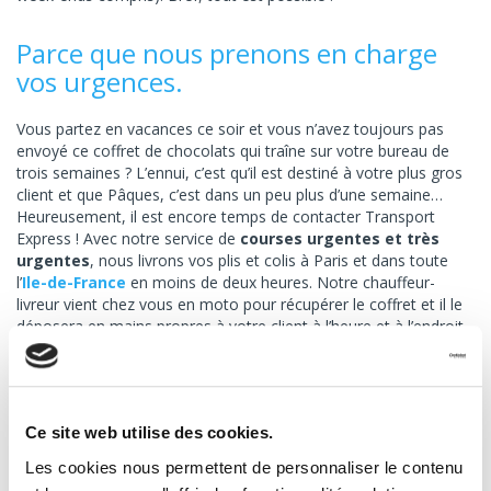
Parce que nous prenons en charge
vos urgences.
Vous partez en vacances ce soir et vous n’avez toujours pas
envoyé ce coffret de chocolats qui traîne sur votre bureau de
trois semaines ? L’ennui, c’est qu’il est destiné à votre plus gros
client et que Pâques, c’est dans un peu plus d’une semaine…
Heureusement, il est encore temps de contacter Transport
Express ! Avec notre service de
courses urgentes et très
urgentes
, nous livrons vos plis et colis à Paris et dans toute
l’
Ile-de-France
en moins de deux heures. Notre chauffeur-
livreur vient chez vous en moto pour récupérer le coffret et il le
déposera en mains propres à votre client à l’heure et à l’endroit
que vous nous indiquerez. Et s’il n’est pas disponible
aujourd’hui ? Pas de souci, on peut stocker le coffret dans nos
locaux pendant plusieurs jours, le temps que votre client
revienne en ville. Quand on vous dit que vous pouvez partir
Ce site web utilise des cookies.
l’esprit tranquille !
Les cookies nous permettent de personnaliser le contenu