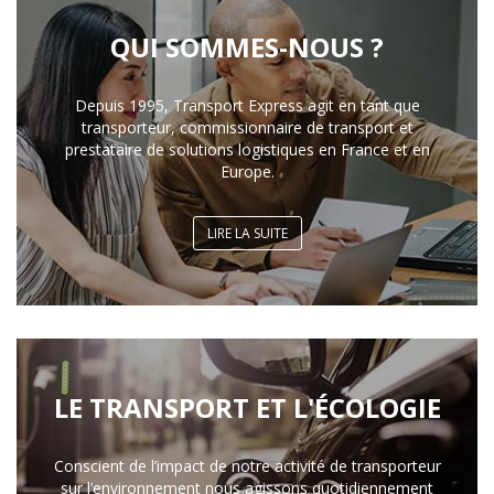
QUI SOMMES-NOUS ?
Depuis 1995, Transport Express agit en tant que
transporteur, commissionnaire de transport et
prestataire de solutions logistiques en France et en
Europe.
LIRE LA SUITE
LE TRANSPORT ET L'ÉCOLOGIE
Conscient de l’impact de notre activité de transporteur
sur l’environnement nous agissons quotidiennement