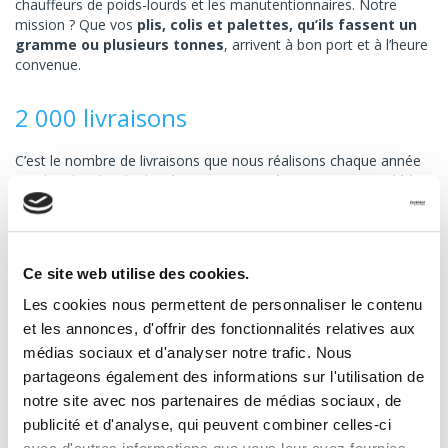
chauffeurs de poids-lourds et les manutentionnaires. Notre
mission ? Que vos
plis, colis et palettes, qu’ils fassent un
gramme ou plusieurs tonnes
, arrivent à bon port et à l’heure
convenue.
2 000 livraisons
C’est le nombre de livraisons que nous réalisons chaque année
pendant la période de Pâques. Et
nous desservons aussi bien
Paris
et sa banlieue que l’ensemble de la
France
métropolitaine
. On peut même acheminer vos produits
partout en
Europe
. Toutes nos livraisons se font en porte-à-
porte. Notre ambition ? Desservir toutes les communes de
Ce site web utilise des cookies.
France, de Navarre et de l’Union européenne pour que vos
relations, clients et leaders d’opinion n’aient pas à se déplacer.
Les cookies nous permettent de personnaliser le contenu
et les annonces, d'offrir des fonctionnalités relatives aux
24/7
médias sociaux et d'analyser notre trafic. Nous
partageons également des informations sur l'utilisation de
Ça n’est pas vraiment un chiffre, mais il est toujours utile de
notre site avec nos partenaires de médias sociaux, de
rappeler que les bureaux de Transport Express sont non
publicité et d'analyse, qui peuvent combiner celles-ci
seulement ouverts du lundi au vendredi, de 8h30 à 20h, mais