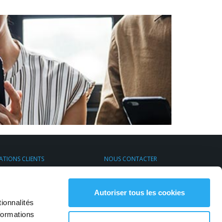
ATIONS CLIENTS
NOUS CONTACTER
s de Transport Express
Par email
rt & Environnement
S'inscrire à la newsletter
Contactez-nous
Autoriser tous les cookies
ionnalités
formations