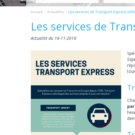
Accueil
Actualités
Les services de Transport Express (inf
Les services de Tran
Actualité du 16-11-2018
Spé
Exp
répo
tour
Tr
Cha
par
heu
dem
Tr