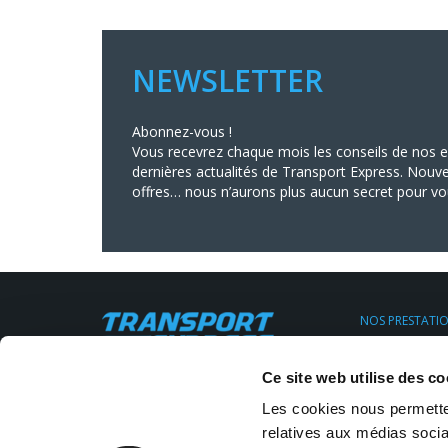
NEWSLETTER
Abonnez-vous !
Vous recevrez chaque mois les conseils de nos ex
dernières actualités de Transport Express. Nouve
offres… nous n’aurons plus aucun secret pour vo
NOS PRESTATI
Transport Urge
Transport Expr
Siège social : 11, rue Clapeyron,
Ce site web utilise des co
Transport régul
75008 Paris
Location de V.U
Email:
info@transportexpress.fr
Les cookies nous permetten
Transport sur 
Stockage Entr
relatives aux médias socia
Tél :
01 43 18 28 30