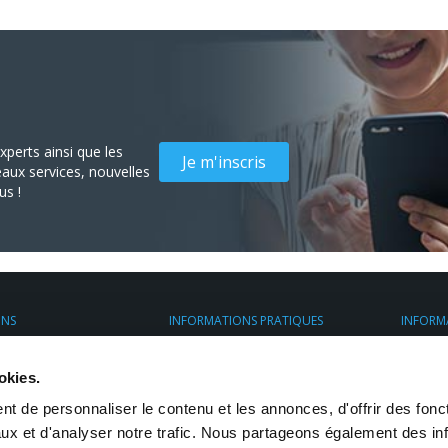
perts ainsi que les
Je m'inscris
aux services, nouvelles
us !
ONS
INFORMATIONS PRATIQUES
INFORM
nt
Espace client
À propo
ess France
Assurance Transport
Transpo
okies.
ier
Préparez vos envois
. avec chauffeur
Restrictions d'envoi
t de personnaliser le contenu et les annonces, d'offrir des fonct
mesure
eposage
ux et d'analyser notre trafic. Nous partageons également des in