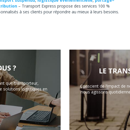
nsport suspendu
,
logistique événementielle
,
portage–
tribution
– Transport Express propose des services 100 %
sonnalisés à ses clients pour répondre au mieux à leurs besoins.
US ?
LE TRAN
ant que transporteur,
Conscient de l’impact de n
 solutions logistiques en
nous agissons quotidienn