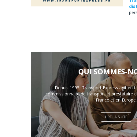
Tra
dis
per
QUI SOMMES-NO
Depuis 1995, Transport Express agit en t
commissionnaire de transport et prestataire de
France et en Europe.
LIRE LA SUITE