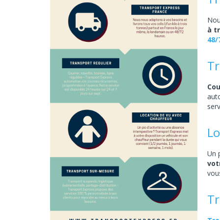
Nou
à t
48/
Tr
Cou
aut
serv
Lo
Un 
vot
vou
Tr