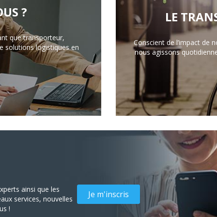
US ?
LE TRAN
ant que transporteur,
Conscient de l’impact de n
 solutions logistiques en
nous agissons quotidienn
perts ainsi que les
Je m'inscris
aux services, nouvelles
us !