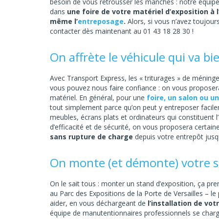
besoin de vous retrousser les manches : notre équip
dans
une foire de votre matériel d’exposition à
même l’
entreposage
.
Alors, si vous n’avez toujou
contacter dès maintenant au 01 43 18 28 30 !
On affrète le véhicule qui va bi
Avec Transport Express, les « triturages » de méninges 
vous pouvez nous faire confiance : on vous proposera t
matériel. En général, pour une
foire, un salon ou u
tout simplement parce qu’on peut y entreposer facile
meubles, écrans plats et ordinateurs qui constituent 
d’efficacité et de sécurité, on vous proposera certa
sans rupture de charge
depuis votre entrepôt jusqu
On monte (et démonte) votre s
On le sait tous : monter un stand d’exposition, ça pr
au Parc des Expositions de la Porte de Versailles – 
aider, en vous déchargeant de
l’installation de vo
équipe de manutentionnaires professionnels se charge