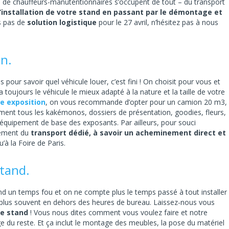
e de chauffeurs-manutentionnaires s’occupent de tout – du
transport
 l’installation de votre stand en passant par le démontage et
rs pas de
solution logistique
pour le 27 avril, n’hésitez pas à nous
en.
pour savoir quel véhicule louer, c’est fini ! On choisit pour vous et
oujours le véhicule le mieux adapté à la nature et la taille de votre
ne exposition
, on vous recommande d’opter pour un camion 20 m3,
ment tous les kakémonos, dossiers de présentation, goodies, fleurs,
l’équipement de base des exposants. Par ailleurs, pour souci
inement du
transport dédié, à savoir un acheminement direct et
’à la Foire de Paris.
tand.
end un temps fou et on ne compte plus le temps passé à tout installer
le plus souvent en dehors des heures de bureau. Laissez-nous vous
tre stand
! Vous nous dites comment vous voulez faire et notre
 du reste. Et ça inclut le montage des meubles, la pose du matériel