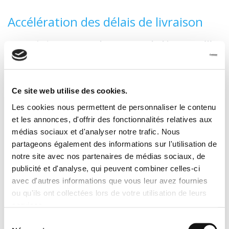
Accélération des délais de livraison
C'est évident, mais
le cross docking accélère
significativement les délais de livraison
. En effet, en
éliminant les étapes du picking, du stockage et, dans certains
cas, du conditionnement, il contribue à réduire significativement
la durée nécessaire à la préparation de commandes. Sans
Ce site web utilise des cookies.
compter que le « passage à quai » est très rapide. Résultat : les
colis partent plus vite chez le transporteur et,
in fine
, chez le
Les cookies nous permettent de personnaliser le contenu
client, pour la plus grande satisfaction de ce dernier.
et les annonces, d'offrir des fonctionnalités relatives aux
médias sociaux et d'analyser notre trafic. Nous
Gain d’espace dans les entrepôts
partageons également des informations sur l'utilisation de
notre site avec nos partenaires de médias sociaux, de
Comme les entreprises pratiquant le cross docking n'ont plus
publicité et d'analyse, qui peuvent combiner celles-ci
besoin d'espace de stockage aussi important qu’avant, cela
avec d'autres informations que vous leur avez fournies
permet à l'entrepôt de gagner de la place et d'offrir ses services
ou qu'ils ont collectées lors de votre utilisation de leurs
à un plus grand nombre de clients.
services.
Diminution des coûts logistiques
Sélection