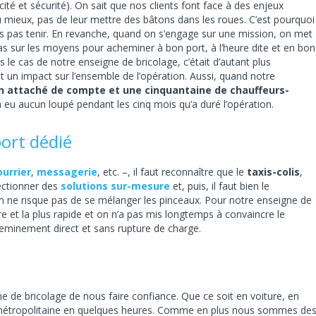
acité et sécurité). On sait que nos clients font face à des enjeux
u mieux, pas de leur mettre des bâtons dans les roues. C’est pourquoi
 pas tenir. En revanche, quand on s’engage sur une mission, on met
as sur les moyens pour acheminer à bon port, à l’heure dite et en bon
 le cas de notre enseigne de bricolage, c’était d’autant plus
t un impact sur l’ensemble de l’opération. Aussi, quand notre
n attaché de compte et une cinquantaine de chauffeurs-
’y a eu aucun loupé pendant les cinq mois qu’a duré l’opération.
port dédié
ourrier
,
messagerie
, etc. –, il faut reconnaître que le
taxis-colis
,
fectionner des
solutions sur-mesure
et, puis, il faut bien le
 on ne risque pas de se mélanger les pinceaux. Pour notre enseigne de
ûre et la plus rapide et on n’a pas mis longtemps à convaincre le
eminement direct et sans rupture de charge.
ne de bricolage de nous faire confiance. Que ce soit en voiture, en
 métropolitaine en quelques heures. Comme en plus nous sommes de