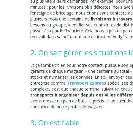
au plus vite à leurs demandes. Par exemple, pour un
minutes ; pour les livraisons plus délicates, nous a
l’enseigne de bricolage, nous étions sans conteste dan
plusieurs mois une centaine de
livraisons à travers
besoins du groupe, identifier ses contraintes de distr
passer à la partie financière. Cela nous a pris un pe
recevait dans sa boîte mail une estimation budgétaire
2. On sait gérer les situations 
Et ça tombait bien pour notre contact, puisque son opé
gérants de chaque magasin – une centaine au total – un
stocks et numériser les données. En soi, envoyer des
entreprise comme
Transport Express
spécialisée de
complexe, c’est que chaque terminal suivait un circuit 
transports à organiser depuis des villes différ
avons dressé un plan de bataille précis et un calendrier
convaincu de notre professionnalisme.
3. On est fiable