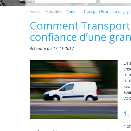
Accueil
Actualités
Comment Transport Express a su gagne
Comment Transport E
confiance d’une gra
Actualité du 17-11-2017
En 
ense
tran
tou
avoi
ava
Voi
1.
Notr