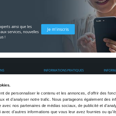
perts ainsi que les
Je m'inscris
aux services, nouvelles
us !
ONS
INFORMATIONS PRATIQUES
INFORM
nt
Espace client
À propo
ess France
Assurance Transport
Transpo
okies.
ier
Préparez vos envois
. avec chauffeur
Restrictions d'envoi
t de personnaliser le contenu et les annonces, d'offrir des fonct
mesure
eposage
ux et d'analyser notre trafic. Nous partageons également des in
site avec nos partenaires de médias sociaux, de publicité et d'anal
 avec d'autres informations que vous leur avez fournies ou qu'il