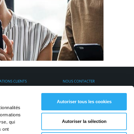
ATIONS CLIENTS
NOUS CONTACTER
s de Transport Express
Par email
rt & Environnement
S'inscrire à la newsletter
Contactez-nous
Autoriser tous les cookies
ionnalités
formations
Autoriser la sélection
yse, qui
s ont