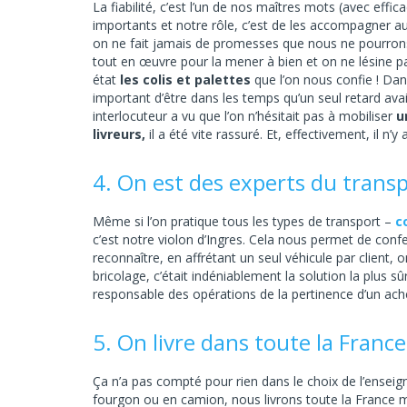
La fiabilité, c’est l’un de nos maîtres mots (avec effic
importants et notre rôle, c’est de les accompagner a
on ne fait jamais de promesses que nous ne pourrons
tout en œuvre pour la mener à bien et on ne lésine p
état
les colis et palettes
que l’on nous confie ! Dans
important d’être dans les temps qu’un seul retard avai
interlocuteur a vu que l’on n’hésitait pas à mobiliser
u
livreurs,
il a été vite rassuré. Et, effectivement, il n
4. On est des experts du trans
Même si l’on pratique tous les types de transport –
c
c’est notre violon d’Ingres. Cela nous permet de con
reconnaître, en affrétant un seul véhicule par client,
bricolage, c’était indéniablement la solution la plus s
responsable des opérations de la pertinence d’un ach
5. On livre dans toute la France
Ça n’a pas compté pour rien dans le choix de l’enseig
fourgon ou en camion, nous livrons toute la France