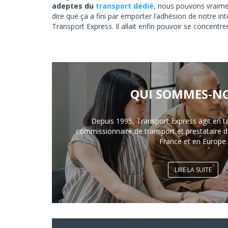
adeptes du
transport dédié
, nous pouvons vraimen
dire que ça a fini par emporter l’adhésion de notre i
Transport Express. Il allait enfin pouvoir se concentrer 
QUI SOMMES-NO
Depuis 1995, Transport Express agit en t
commissionnaire de transport et prestataire de
France et en Europe.
LIRE LA SUITE