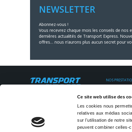
NEWSLETTER
Abonnez-vous !
Vous recevrez chaque mois les conseils de nos ex
dernières actualités de Transport Express. Nouve
offres… nous n’aurons plus aucun secret pour vo
NOS PRESTATI
Transport Urge
Transport Expr
Siège social : 11, rue Clapeyron,
Ce site web utilise des co
Transport régul
75008 Paris
Location de V.U
Email:
info@transportexpress.fr
Les cookies nous permetten
Transport sur 
Stockage Entr
relatives aux médias socia
Tél :
01 43 18 28 30
sur l'utilisation de notre 
peuvent combiner celles-ci