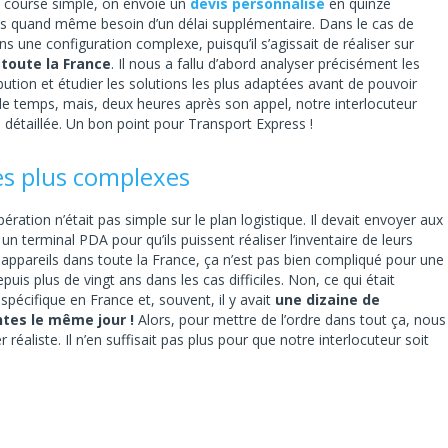
e course simple, on envoie un
devis personnalisé
en quinze
vons quand même besoin d’un délai supplémentaire. Dans le cas de
s une configuration complexe, puisqu’il s’agissait de réaliser sur
 toute la France
. Il nous a fallu d’abord analyser précisément les
ibution et étudier les solutions les plus adaptées avant de pouvoir
u de temps, mais, deux heures après son appel, notre interlocuteur
 détaillée. Un bon point pour Transport Express !
les plus complexes
ration n’était pas simple sur le plan logistique. Il devait envoyer aux
 terminal PDA pour qu’ils puissent réaliser l’inventaire de leurs
 appareils dans toute la France, ça n’est pas bien compliqué pour une
puis plus de vingt ans dans les cas difficiles. Non, ce qui était
spécifique en France et, souvent, il y avait
une dizaine de
entes le même jour !
Alors, pour mettre de l’ordre dans tout ça, nous
 réaliste. Il n’en suffisait pas plus pour que notre interlocuteur soit