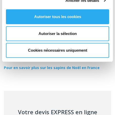
Afficher les détails
stockés dans les meilleurs conditions de stockage, mais que
nous pourrons en plus
assurer la
navette
entre l'entrepôt
et votre magasin à la fréquence qui vous convient
(chaque matin, plusieurs fois par semaine, une fois par
Autoriser tous les cookies
semaine). Ainsi, vous êtes sûr d'avoir toujours du stock sans
que votre magasin ne soit totalement encombré !
Autoriser la sélection
Vous recherchez un partenaire de confiance pour
assurer
l’approvisionnement de vos points de vente en sapin de Noël
?
Contactez Transport Express dès maintenant au 01 43 18 28 30
ou faites une
demande de devis
via notre site Internet. Nous
Cookies nécessaires uniquement
serons ravis de répondre à votre demande dans les meilleurs
délais !
Pour en savoir plus sur les sapins de Noël en France
Votre devis EXPRESS en ligne