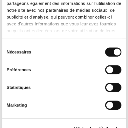
partageons également des informations sur l'utilisation de
Franche-Comté ou ailleurs) directement jusqu'à vos
notre site avec nos partenaires de médias sociaux, de
points de vente.
publicité et d'analyse, qui peuvent combiner celles-ci
-
La livraison se fait dans des délais très courts
. En
avec d'autres informations que vous leur avez fournies
effet, Transport Express s'engage sur une livraison entre
ou qu'ils ont collectées lors de votre utilisation de leurs
24 et 72 heures partout en France (on peut même livrer
dans les autres pays de l'Union européenne).
services.
Sélection
3. Comment stocker les sapins
Nécessaires
du
pendant toute la saison de Noël ?
consentement
Préférences
S'il y a un pic d'achats dans les quinze jours qui précèdent Noël,
il est bien évident que conserver des sapins dans son magasin
n'est pas si évident que ça. Un sapin, ça prend de la place,
Statistiques
même s'il est mis dans un filet individuel.
Une solution pratique pour les stocker, c'est d'
opter pour la
solution de stockage-entreposage de Transport Express
.
Marketing
Nous disposons en effet de
deux espaces de stockage à
proximité de Paris
.
L'avantage de cette solution, c'est que vos sapins y seront